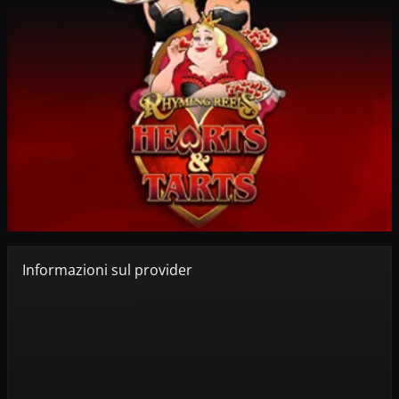
Informazioni sul provider