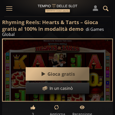
Rhyming Reels: Hearts & Tarts – Gioca
gratis al 100% in modalità demo
di Games
Global
Gioca gratis
In un casinò
3
Aggiorna
Recensione