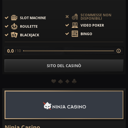
SCOMMESSE NON
SLOT MACHINE
DISPONIBILI
VIDEO POKER
ROULETTE
BINGO
BLACKJACK
0.0
/ 10
SITO DEL CASINÒ
Ninja Casino