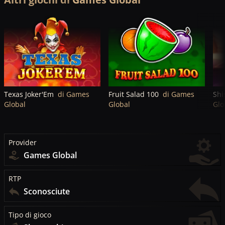
Texas Joker'Em
di Games
Fruit Salad 100
di Games
Shi
Global
Global
Glo
Provider
Games Global
RTP
Sconosciute
Tipo di gioco