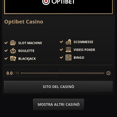
Optibet Casino
SCOMMESSE
SLOT MACHINE
VIDEO POKER
ROULETTE
BINGO
BLACKJACK
0.0
/ 10
SITO DEL CASINÒ
MOSTRA ALTRI CASINÒ