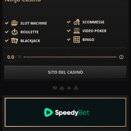
SCOMMESSE
SLOT MACHINE
VIDEO POKER
ROULETTE
BINGO
BLACKJACK
0.0
/ 10
SITO DEL CASINÒ