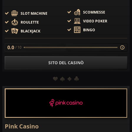
SCOMMESSE
SLOT MACHINE
VIDEO POKER
ROULETTE
BINGO
BLACKJACK
0.0
/ 10
SITO DEL CASINÒ
Pink Casino