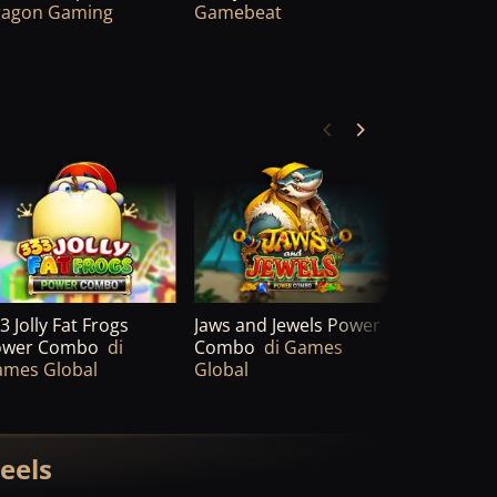
ragon Gaming
Gamebeat
Break da 
Roller
di 
3 Jolly Fat Frogs
Jaws and Jewels Power
ower Combo
di
Combo
di Games
mes Global
Global
eels