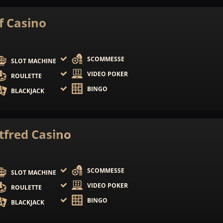
f Casino
SCOMMESSE
SLOT MACHINE
VIDEO POKER
ROULETTE
BINGO
BLACKJACK
tfred Casino
SCOMMESSE
SLOT MACHINE
VIDEO POKER
ROULETTE
BINGO
BLACKJACK