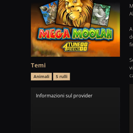
M
A
A
d
f
S
Temi
v
c
Animali
5 rulli
Informazioni sul provider