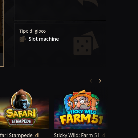
Tipo di gioco
Slot machine
Book of Tr
Extreme
d
Spinomen
fari Stampede
di
Sticky Wild: Farm 51
di