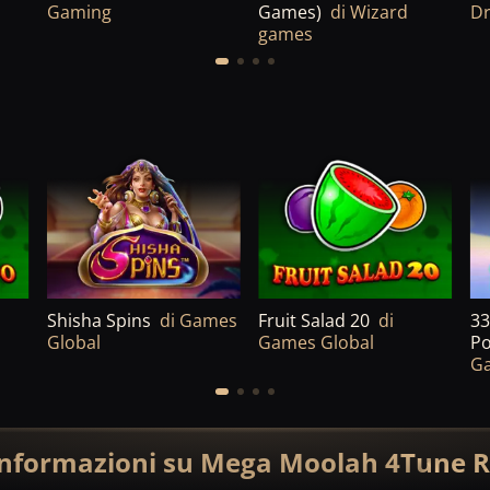
Gaming
Games)
di Wizard
D
games
Shisha Spins
di Games
Fruit Salad 20
di
33
Global
Games Global
P
Ga
Informazioni su Mega Moolah 4Tune R