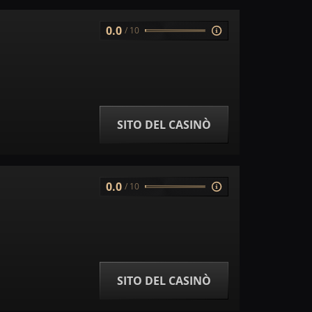
0.0
/ 10
SITO DEL CASINÒ
0.0
/ 10
SITO DEL CASINÒ