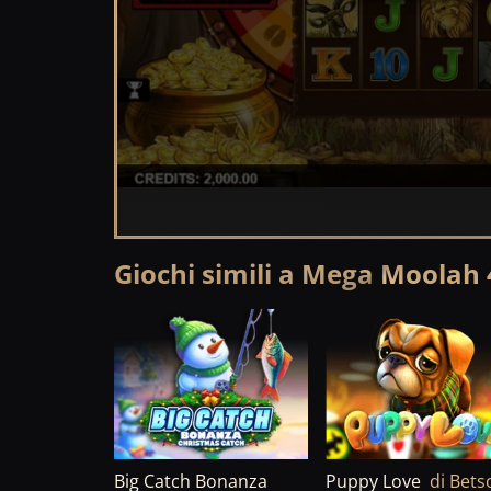
Giochi simili a Mega Moolah
Big Catch Bonanza
Puppy Love
di Bets