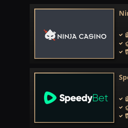
Ni
Sp