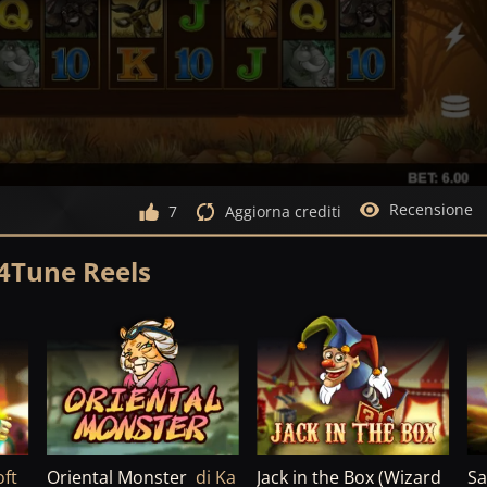
Recensione
7
Aggiorna crediti
 4Tune Reels
oft
Oriental Monster
di Ka
Jack in the Box (Wizard
Sa