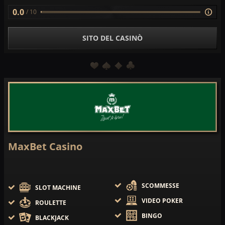
0.0
/ 10
SITO DEL CASINÒ
MaxBet Casino
SCOMMESSE
SLOT MACHINE
VIDEO POKER
ROULETTE
BINGO
BLACKJACK