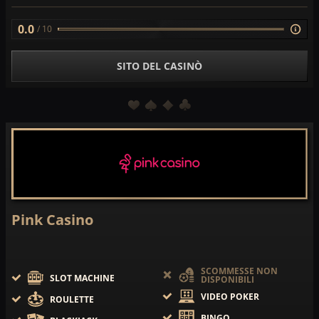
0.0
/ 10
SITO DEL CASINÒ
Pink Casino
SCOMMESSE NON
SLOT MACHINE
DISPONIBILI
VIDEO POKER
ROULETTE
BINGO