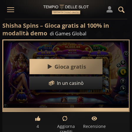
Shisha Spins – Gioca gratis al 100% in
modalità demo
di Games Global
Gioca gratis
In un casinò
4
Aggiorna
Recensione
crediti