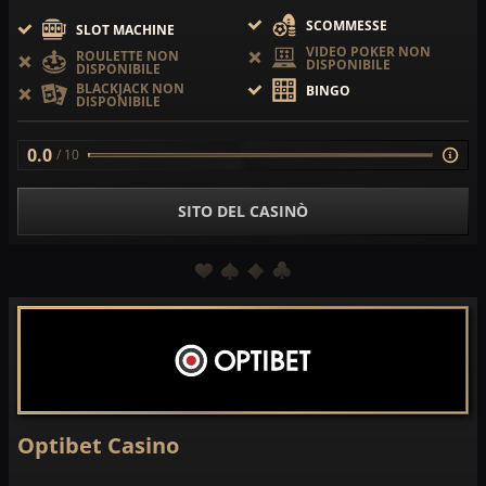
SCOMMESSE
SLOT MACHINE
VIDEO POKER NON
ROULETTE NON
DISPONIBILE
DISPONIBILE
BLACKJACK NON
BINGO
DISPONIBILE
0.0
/ 10
SITO DEL CASINÒ
Optibet Casino