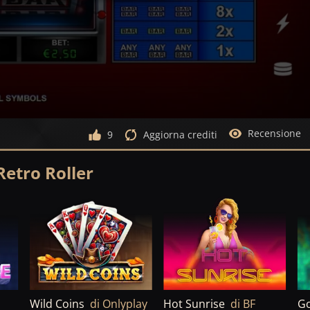
Recensione
9
Aggiorna crediti
Retro Roller
Wild Coins
di Onlyplay
Hot Sunrise
di BF
Go