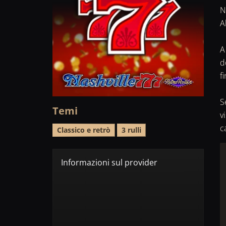
N
A
A
d
f
S
Temi
v
c
Classico e retrò
3 rulli
Informazioni sul provider