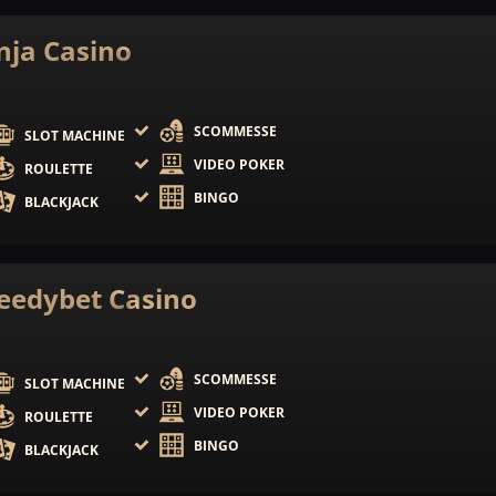
nja Casino
SCOMMESSE
SLOT MACHINE
VIDEO POKER
ROULETTE
BINGO
BLACKJACK
eedybet Casino
SCOMMESSE
SLOT MACHINE
VIDEO POKER
ROULETTE
BINGO
BLACKJACK