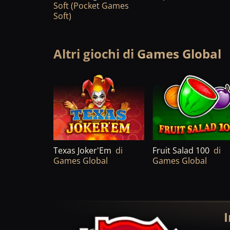
Soft (Pocket Games
Soft)
Altri giochi di Games Global
Texas Joker'Em
di
Fruit Salad 100
di
Games Global
Games Global
I