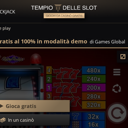
CKJACK
e play
 gratis al 100% in modalità demo
di Games Global
Gioca gratis
In un casinò