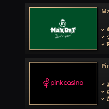
Ma
Pi