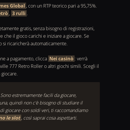
mes Global
, con un RTP teorico pari a 95,75%.
etrò
,
3 rulli
.
tamente gratis, senza bisogno di registrazioni,
e che il gioco carichi e iniziare a giocare. Se
aldo si ricaricherà automaticamente.
ione a pagamento, clicca
Nei casinò
: verrà
le 777 Retro Roller o altri giochi simili. Scegli il
 giocare.
. Sono estremamente facili da giocare,
tuna, quindi non c'è bisogno di studiare il
 di giocare con soldi veri, ti raccomandiamo
o le slot
, così saprai cosa aspettarti.