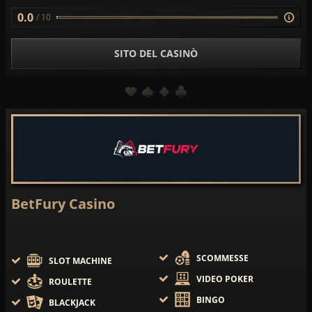
0.0
/ 10
SITO DEL CASINÒ
BetFury Casino
SCOMMESSE
SLOT MACHINE
VIDEO POKER
ROULETTE
BINGO
BLACKJACK