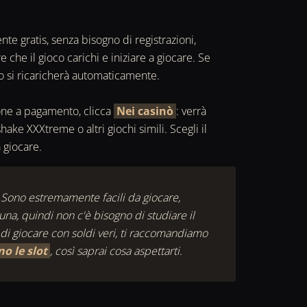
 gratis, senza bisogno di registrazioni,
e che il gioco carichi e iniziare a giocare. Se
aldo si ricaricherà automaticamente.
ione a pagamento, clicca
Nei casinò
: verrà
ake XXXtreme o altri giochi simili. Scegli il
 giocare.
. Sono estremamente facili da giocare,
tuna, quindi non c'è bisogno di studiare il
 di giocare con soldi veri, ti raccomandiamo
o le slot
, così saprai cosa aspettarti.