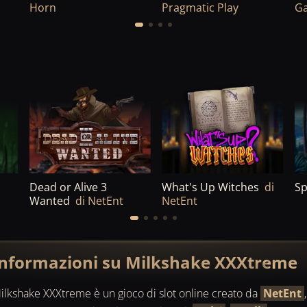
Horn
Pragmatic Play
G
Dead or Alive 3
What's Up Witches
di
Sp
Wanted
di NetEnt
NetEnt
Informazioni su Milkshake XXXtreme
ilkshake XXXtreme è un gioco di slot online creato da
NetEnt