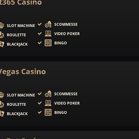
t365 Casino
SCOMMESSE
SLOT MACHINE
VIDEO POKER
ROULETTE
BINGO
BLACKJACK
Vegas Casino
SCOMMESSE
SLOT MACHINE
VIDEO POKER
ROULETTE
BINGO
BLACKJACK