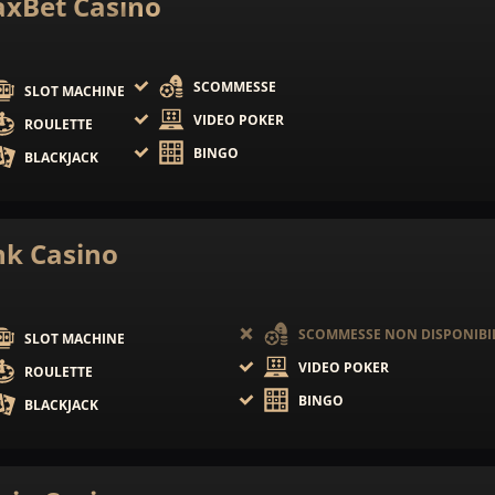
xBet Casino
SCOMMESSE
SLOT MACHINE
VIDEO POKER
ROULETTE
BINGO
BLACKJACK
nk Casino
SCOMMESSE NON DISPONIBI
SLOT MACHINE
VIDEO POKER
ROULETTE
BINGO
BLACKJACK