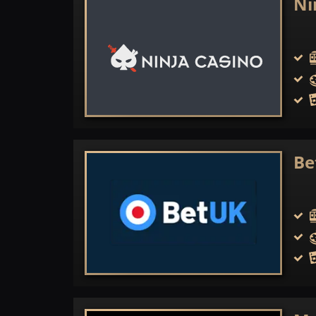
Ni
Be