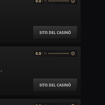
0.0
/ 10
SITO DEL CASINÒ
0.0
/ 10
LI
SITO DEL CASINÒ