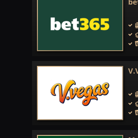
be
V.