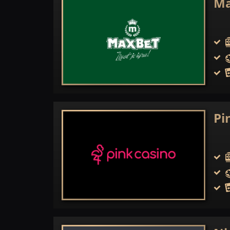
Ma
Pi