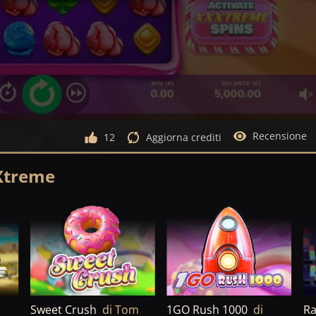
Recensione
12
Aggiorna crediti
XXtreme
Sweet Crush
di Tom
1GO Rush 1000
di
Ra