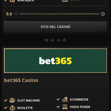
BLACKJACK
0.0
/ 10
SITO DEL CASINÒ
bet365 Casino
SCOMMESSE
SLOT MACHINE
VIDEO POKER
ROULETTE