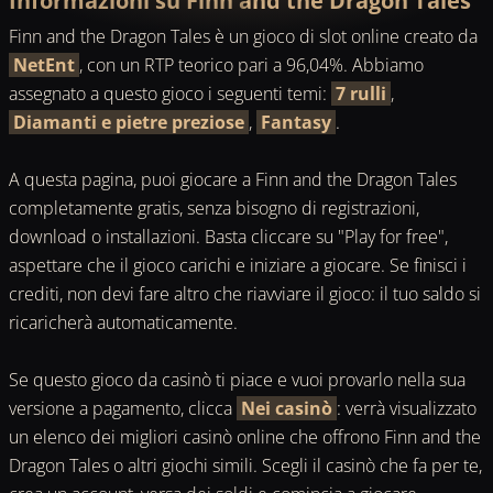
Informazioni su Finn and the Dragon Tales
Finn and the Dragon Tales è un gioco di slot online creato da
NetEnt
, con un RTP teorico pari a 96,04%. Abbiamo
assegnato a questo gioco i seguenti temi:
7 rulli
,
Diamanti e pietre preziose
,
Fantasy
.
A questa pagina, puoi giocare a Finn and the Dragon Tales
completamente gratis, senza bisogno di registrazioni,
download o installazioni. Basta cliccare su "Play for free",
aspettare che il gioco carichi e iniziare a giocare. Se finisci i
crediti, non devi fare altro che riavviare il gioco: il tuo saldo si
ricaricherà automaticamente.
Se questo gioco da casinò ti piace e vuoi provarlo nella sua
versione a pagamento, clicca
Nei casinò
: verrà visualizzato
un elenco dei migliori casinò online che offrono Finn and the
Dragon Tales o altri giochi simili. Scegli il casinò che fa per te,