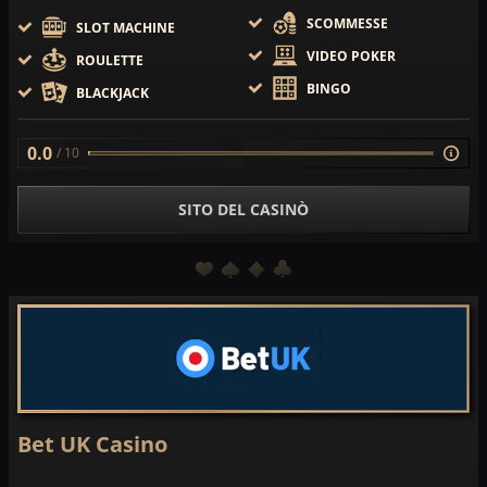
SCOMMESSE
SLOT MACHINE
VIDEO POKER
ROULETTE
BINGO
BLACKJACK
0.0
/ 10
SITO DEL CASINÒ
Bet UK Casino