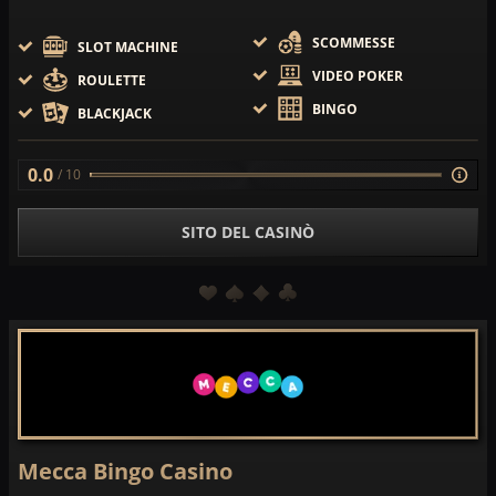
SCOMMESSE
SLOT MACHINE
VIDEO POKER
ROULETTE
BINGO
BLACKJACK
0.0
/ 10
SITO DEL CASINÒ
Mecca Bingo Casino