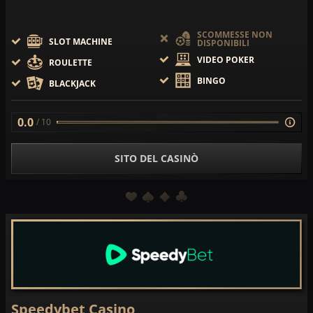
SCOMMESSE NON
SLOT MACHINE
DISPONIBILI
VIDEO POKER
ROULETTE
BINGO
BLACKJACK
0.0
/ 10
SITO DEL CASINÒ
Speedybet Casino