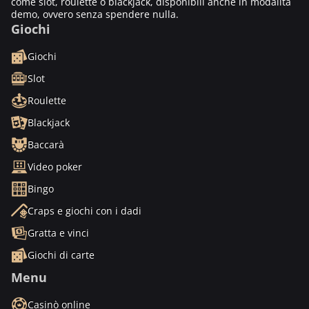
come slot, roulette o blackjack, disponibili anche in modalità
demo, ovvero senza spendere nulla.
Giochi
Giochi
Slot
Roulette
Blackjack
Baccarà
Video poker
Bingo
Craps e giochi con i dadi
Gratta e vinci
Giochi di carte
Menu
Casinò online