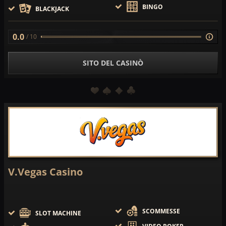
BINGO
BLACKJACK
0.0
/ 10
SITO DEL CASINÒ
V.Vegas Casino
SCOMMESSE
SLOT MACHINE