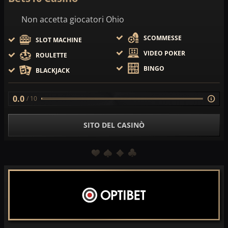
Non accetta giocatori Ohio
SCOMMESSE
SLOT MACHINE
VIDEO POKER
ROULETTE
BINGO
BLACKJACK
0.0
/ 10
SITO DEL CASINÒ