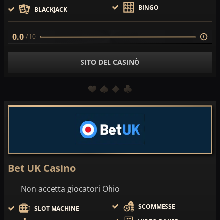
BINGO
BLACKJACK
0.0
/ 10
SITO DEL CASINÒ
Bet UK Casino
Non accetta giocatori Ohio
SCOMMESSE
SLOT MACHINE