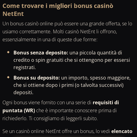
Come trovare i migliori bonus casinò
NetEnt
Un bonus casinò online può essere una grande offerta, se lo
usiamo correttamente. Molti casinò NetEnt li offrono,
essenzialmente in una di queste due forme:
Bonus senza deposito:
una piccola quantità di
credito o spin gratuiti che si ottengono per essersi
registrati.
Bonus su deposito:
un importo, spesso maggiore,
che si ottiene dopo i primi (o talvolta successivi)
depositi.
Ogni bonus viene fornito con una serie di
requisiti di
puntata (WR)
che è importante conoscere prima di
richiederlo. Ti consigliamo di leggerli subito.
Se un casinò online NetEnt offre un bonus, lo vedi
elencato