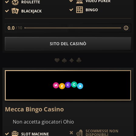
VIDEO POKER
ROULETTE
BINGO
BLACKJACK
0.0
/ 10
SITO DEL CASINÒ
Mecca Bingo Casino
Non accetta giocatori Ohio
SCOMMESSE NON
SLOT MACHINE
DISPONIBILI