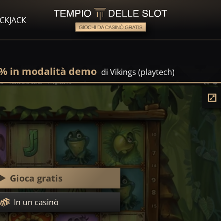
CKJACK
00% in modalità demo
di Vikings (playtech)
Gioca gratis
In un casinò