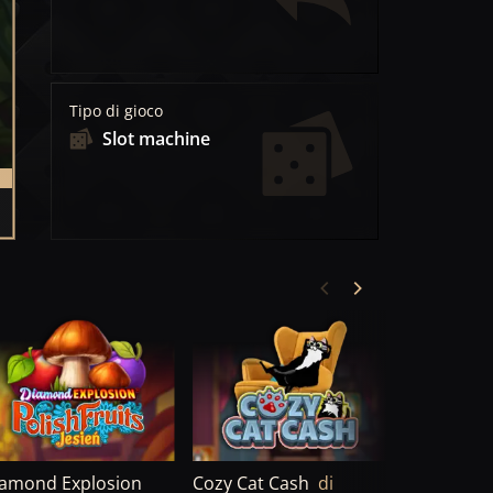
Tipo di gioco
Slot machine
Mega Fire 
of the Tige
(playtech)
amond Explosion
Cozy Cat Cash
di