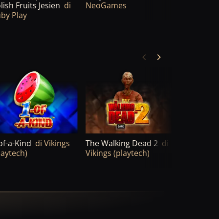
lish Fruits Jesien
di
NeoGames
by Play
Curse of A
Vikings (p
of-a-Kind
di Vikings
The Walking Dead 2
di
laytech)
Vikings (playtech)