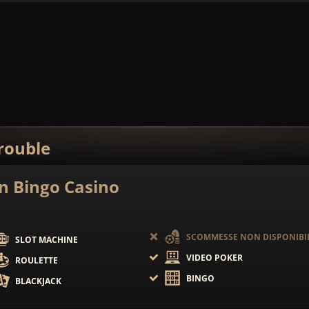
Trouble
n Bingo Casino
SCOMMESSE NON DISPONIBI
SLOT MACHINE
VIDEO POKER
ROULETTE
BINGO
BLACKJACK