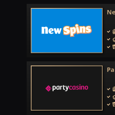
Ne
Pa