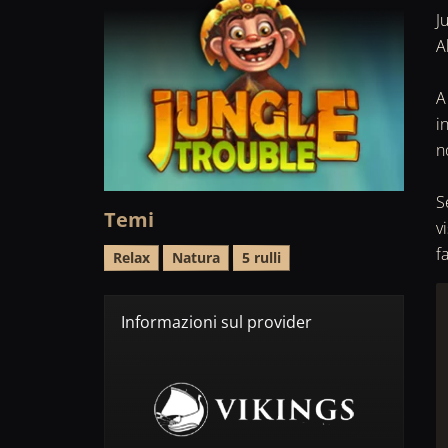
J
A
A
i
n
S
Temi
v
f
Relax
Natura
5 rulli
Informazioni sul provider