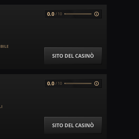
0.0
/ 10
BILE
SITO DEL CASINÒ
0.0
/ 10
LI
SITO DEL CASINÒ