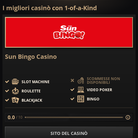
I migliori casinò con 1-of-a-Kind
Sun Bingo Casino
SCOMMESSE NON
SLOT MACHINE
DISPONIBILI
VIDEO POKER
ROULETTE
BINGO
BLACKJACK
0.0
/ 10
SITO DEL CASINÒ