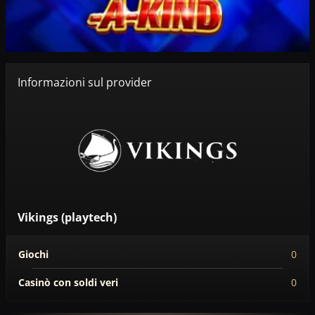
Informazioni sul provider
Vikings (playtech)
Giochi
0
Casinò con soldi veri
0