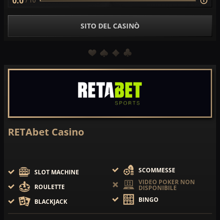
0.0
/ 10
SITO DEL CASINÒ
RETAbet Casino
SCOMMESSE
SLOT MACHINE
VIDEO POKER NON
ROULETTE
DISPONIBILE
BINGO
BLACKJACK