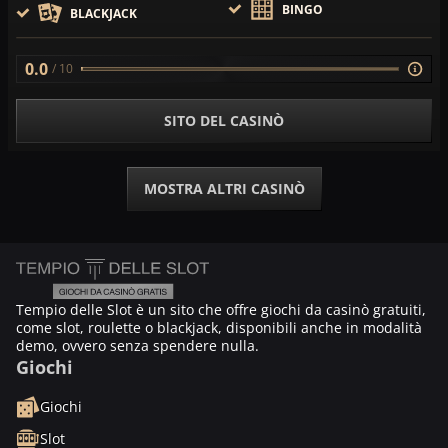
BINGO
BLACKJACK
0.0
/ 10
SITO DEL CASINÒ
MOSTRA ALTRI CASINÒ
Tempio delle Slot è un sito che offre giochi da casinò gratuiti,
come slot, roulette o blackjack, disponibili anche in modalità
demo, ovvero senza spendere nulla.
Giochi
Giochi
Slot