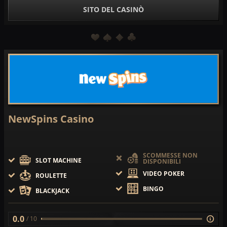
SITO DEL CASINÒ
NewSpins Casino
SCOMMESSE NON
SLOT MACHINE
DISPONIBILI
VIDEO POKER
ROULETTE
BINGO
BLACKJACK
0.0
/ 10