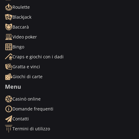
Roulette
Blackjack
Baccarà
Video poker
Bingo
Craps e giochi con i dadi
Gratta e vinci
Giochi di carte
Menu
Casinò online
Domande frequenti
Contatti
Termini di utilizzo