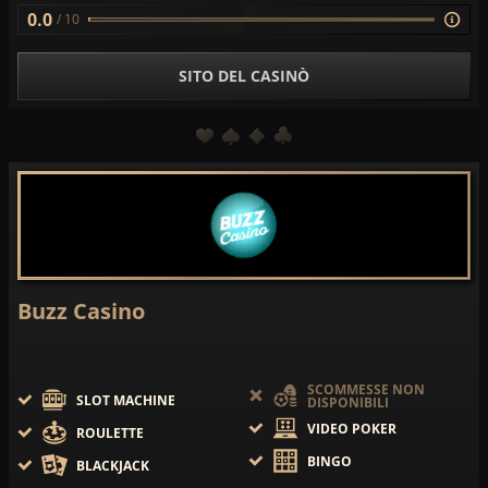
0.0
/ 10
SITO DEL CASINÒ
Buzz Casino
SCOMMESSE NON
SLOT MACHINE
DISPONIBILI
VIDEO POKER
ROULETTE
BINGO
BLACKJACK