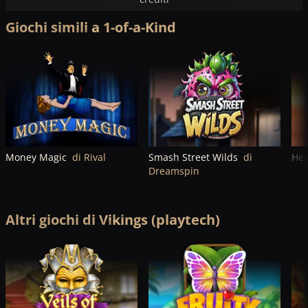
Giochi simili a 1-of-a-Kind
Money Magic
di Rival
Smash Street Wilds
di
Hea
Dreamspin
Altri giochi di Vikings (playtech)