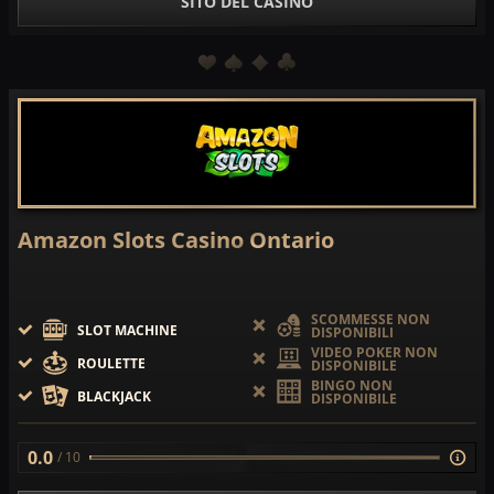
SITO DEL CASINÒ
Amazon Slots Casino Ontario
SCOMMESSE NON
SLOT MACHINE
DISPONIBILI
VIDEO POKER NON
ROULETTE
DISPONIBILE
BINGO NON
BLACKJACK
DISPONIBILE
0.0
/ 10