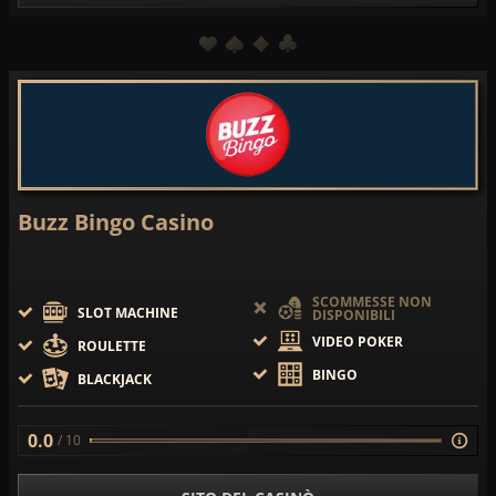
Buzz Bingo Casino
SCOMMESSE NON
SLOT MACHINE
DISPONIBILI
VIDEO POKER
ROULETTE
BINGO
BLACKJACK
0.0
/ 10