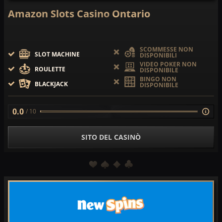
Amazon Slots Casino Ontario
SCOMMESSE NON
SLOT MACHINE
DISPONIBILI
VIDEO POKER NON
ROULETTE
DISPONIBILE
BINGO NON
BLACKJACK
DISPONIBILE
0.0
/ 10
SITO DEL CASINÒ