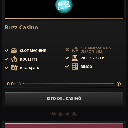
Buzz Casino
SCOMMESSE NON
SLOT MACHINE
DISPONIBILI
VIDEO POKER
ROULETTE
BINGO
BLACKJACK
0.0
/ 10
SITO DEL CASINÒ