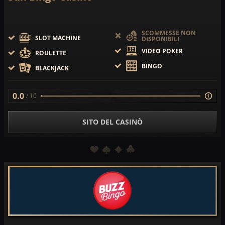
SCOMMESSE NON
SLOT MACHINE
DISPONIBILI
VIDEO POKER
ROULETTE
BINGO
BLACKJACK
0.0
/ 10
SITO DEL CASINÒ