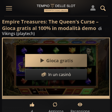
Empire Treasures: The Queen's Curse –
Gioca gratis al 100% in modalità demo
di
Vikings (playtech)
Gioca gratis
In un casinò
4
Aggiorna
Recensione