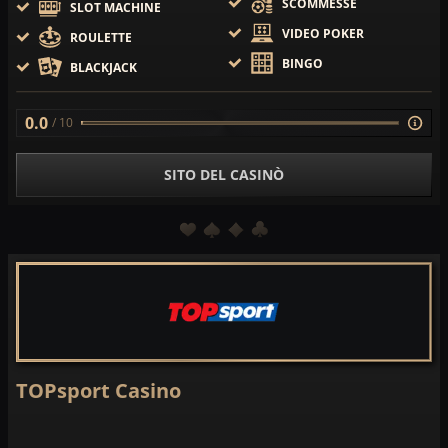
SCOMMESSE
SLOT MACHINE
VIDEO POKER
ROULETTE
BINGO
BLACKJACK
0.0
/ 10
SITO DEL CASINÒ
TOPsport Casino