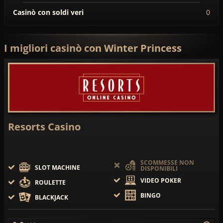
Casinò con soldi veri
0
I migliori casinò con Winter Princess
Resorts Casino
SCOMMESSE NON
SLOT MACHINE
DISPONIBILI
VIDEO POKER
ROULETTE
BINGO
BLACKJACK