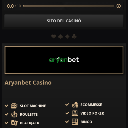
0.0
/ 10
SITO DEL CASINÒ
Aryanbet Casino
SCOMMESSE
SLOT MACHINE
VIDEO POKER
ROULETTE
BINGO
BLACKJACK