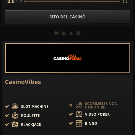
0.0
/ 10
SITO DEL CASINÒ
CasinoVibes
SCOMMESSE NON
SLOT MACHINE
DISPONIBILI
VIDEO POKER
ROULETTE
BINGO
BLACKJACK