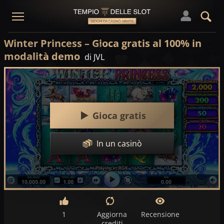
Winter Princess – Gioca gratis al 100% in
modalità demo
di JVL
Gioca gratis
In un casinò
1
Aggiorna
Recensione
crediti