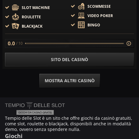
SCOMMESSE
SLOT MACHINE
VIDEO POKER
ROULETTE
BINGO
BLACKJACK
0.0
/ 10
SITO DEL CASINÒ
MOSTRA ALTRI CASINÒ
Tempio delle Slot è un sito che offre giochi da casinò gratuiti,
come slot, roulette o blackjack, disponibili anche in modalità
demo, ovvero senza spendere nulla.
Giochi