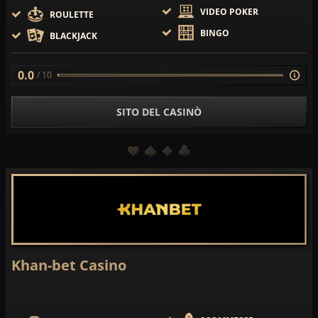
VIDEO POKER
ROULETTE
BINGO
BLACKJACK
0.0
/ 10
SITO DEL CASINÒ
Khan-bet Casino