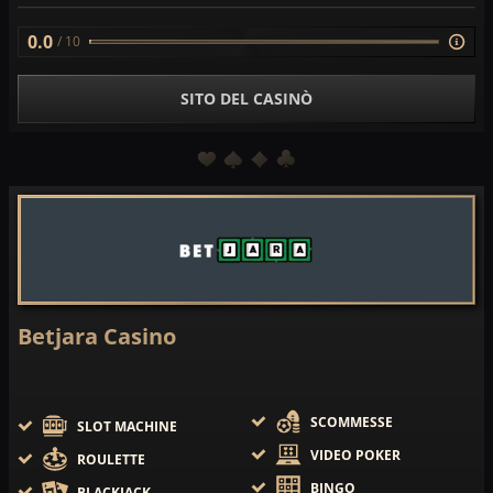
0.0
/ 10
SITO DEL CASINÒ
Betjara Casino
SCOMMESSE
SLOT MACHINE
VIDEO POKER
ROULETTE
BINGO
BLACKJACK