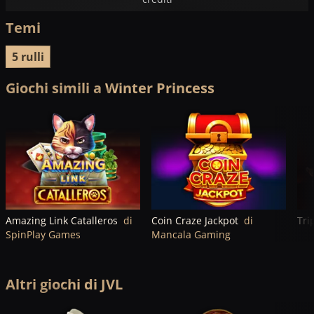
Temi
5 rulli
Giochi simili a Winter Princess
Amazing Link Catalleros
di
Coin Craze Jackpot
di
Tri
SpinPlay Games
Mancala Gaming
Altri giochi di JVL