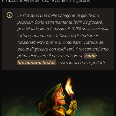
un account, versa dei soldi e comincia a giocare.
Le slot sono una delle categorie di giochi più
popolari. Sono estremamente facili da giocare,
poiché il risultato è basato al 100% sul caso e sulla
fortuna, quindi non c'è bisogno di studiare il
funzionamento prima di cimentarsi. Tuttavia, se
decidi di giocare con soldi veri, ti raccomandiamo
prima di leggere il nostro articolo su
come
funzionano le slot
, così saprai cosa aspettarti.