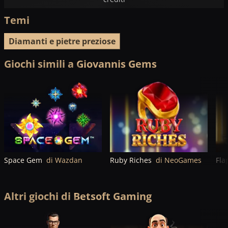
Temi
Diamanti e pietre preziose
Giochi simili a Giovannis Gems
Space Gem
di Wazdan
Ruby Riches
di NeoGames
Fla
Altri giochi di Betsoft Gaming