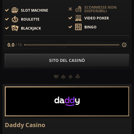
SCOMMESSE NON
SLOT MACHINE
DISPONIBILI
VIDEO POKER
ROULETTE
BINGO
BLACKJACK
0.0
/ 10
SITO DEL CASINÒ
Daddy Casino