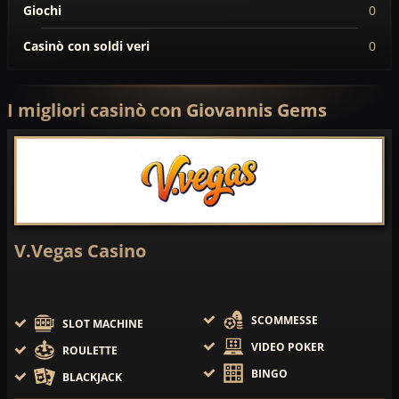
Giochi
0
Casinò con soldi veri
0
I migliori casinò con Giovannis Gems
V.Vegas Casino
SCOMMESSE
SLOT MACHINE
VIDEO POKER
ROULETTE
BINGO
BLACKJACK