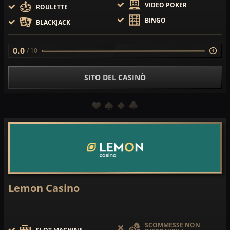
VIDEO POKER
ROULETTE
BINGO
BLACKJACK
0.0
/ 10
SITO DEL CASINÒ
Lemon Casino
SCOMMESSE NON