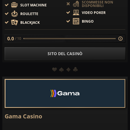
SCOMMESSE NON
SLOT MACHINE
DISPONIBILI
VIDEO POKER
ROULETTE
BINGO
BLACKJACK
0.0
/ 10
SITO DEL CASINÒ
Gama Casino