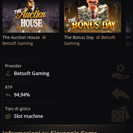
The Auction House
di
The Bonus Day
di Betsoft
Mid
Betsoft Gaming
Gaming
Ga
Provider
Betsoft Gaming
RTP
94,94%
Tipo di gioco
Slot machine