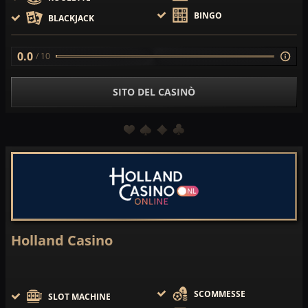
BINGO
BLACKJACK
0.0
/ 10
SITO DEL CASINÒ
Holland Casino
SCOMMESSE
SLOT MACHINE