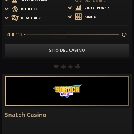
SLOT MACHINE
DISPONIBILI
VIDEO POKER
ROULETTE
BINGO
BLACKJACK
0.0
/ 10
SITO DEL CASINÒ
Snatch Casino