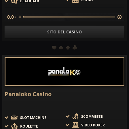
BLACKJACK
0.0
/ 10
SITO DEL CASINÒ
Panaloko Casino
SCOMMESSE
SLOT MACHINE
VIDEO POKER
ROULETTE