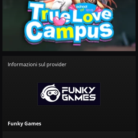
Informazioni sul provider
Funky Games