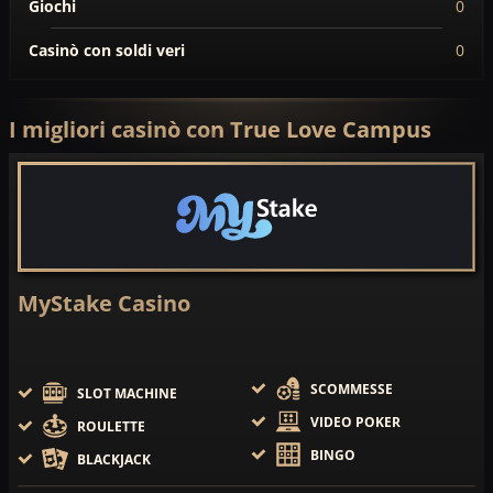
Giochi
0
Casinò con soldi veri
0
I migliori casinò con True Love Campus
MyStake Casino
SCOMMESSE
SLOT MACHINE
VIDEO POKER
ROULETTE
BINGO
BLACKJACK