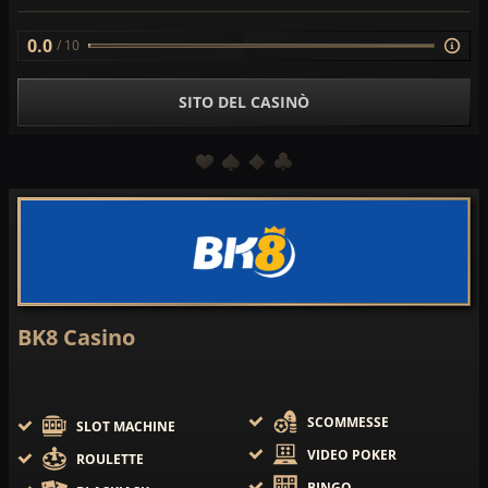
0.0
/ 10
SITO DEL CASINÒ
BK8 Casino
SCOMMESSE
SLOT MACHINE
VIDEO POKER
ROULETTE
BINGO