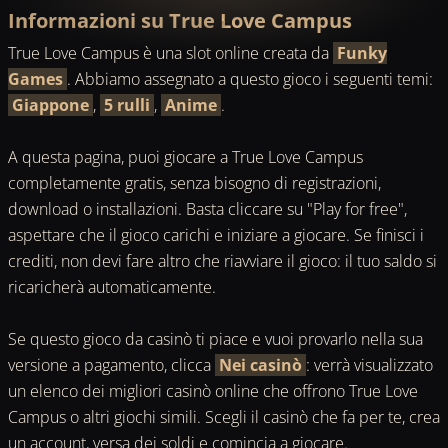
Informazioni su True Love Campus
True Love Campus è una slot online creata da
Funky
Games
. Abbiamo assegnato a questo gioco i seguenti temi:
Giappone
,
5 rulli
,
Anime
.
A questa pagina, puoi giocare a True Love Campus
completamente gratis, senza bisogno di registrazioni,
download o installazioni. Basta cliccare su "Play for free",
aspettare che il gioco carichi e iniziare a giocare. Se finisci i
crediti, non devi fare altro che riavviare il gioco: il tuo saldo si
ricaricherà automaticamente.
Se questo gioco da casinò ti piace e vuoi provarlo nella sua
versione a pagamento, clicca
Nei casinò
: verrà visualizzato
un elenco dei migliori casinò online che offrono True Love
Campus o altri giochi simili. Scegli il casinò che fa per te, crea
un account, versa dei soldi e comincia a giocare.