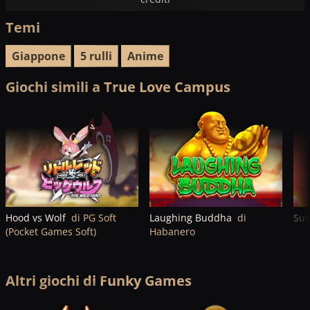
Temi
Giappone
5 rulli
Anime
Giochi simili a True Love Campus
Hood vs Wolf
di PG Soft
Laughing Buddha
di
Sus
(Pocket Games Soft)
Habanero
Altri giochi di Funky Games