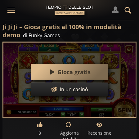
Ji Ji Ji – Gioca gratis al 100% in modalità
demo
di Funky Games
Gioca gratis
In un casinò
8
Aggiorna
Recensione
crediti