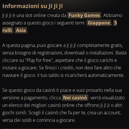
Informazioni su Ji Ji Ji
Ji Ji Ji è una slot online creata da
Funky Games
. Abbiamo
assegnato a questo gioco i seguenti temi:
Giappone
,
5
rulli
,
Asia
.
A questa pagina, puoi giocare a Ji Ji Ji completamente gratis,
senza bisogno di registrazioni, download o installazioni. Basta
cliccare su "Play for free", aspettare che il gioco carichi e
iniziare a giocare. Se finisci i crediti, non devi fare altro che
riavviare il gioco: il tuo saldo si ricaricherà automaticamente.
Se questo gioco da casinò ti piace e vuoi provarlo nella sua
versione a pagamento, clicca
Nei casinò
: verrà visualizzato
un elenco dei migliori casinò online che offrono Ji Ji Ji o altri
giochi simili. Scegli il casinò che fa per te, crea un account,
versa dei soldi e comincia a giocare.