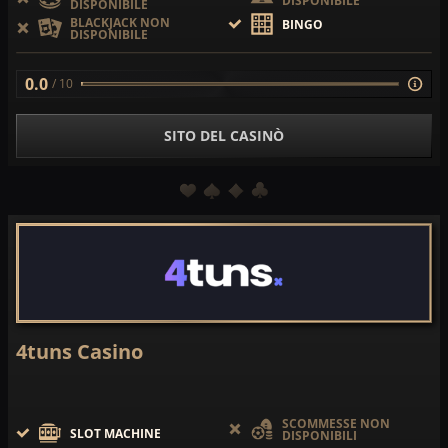
DISPONIBILE
DISPONIBILE
BLACKJACK NON
BINGO
DISPONIBILE
0.0
/ 10
SITO DEL CASINÒ
4tuns Casino
SCOMMESSE NON
SLOT MACHINE
DISPONIBILI