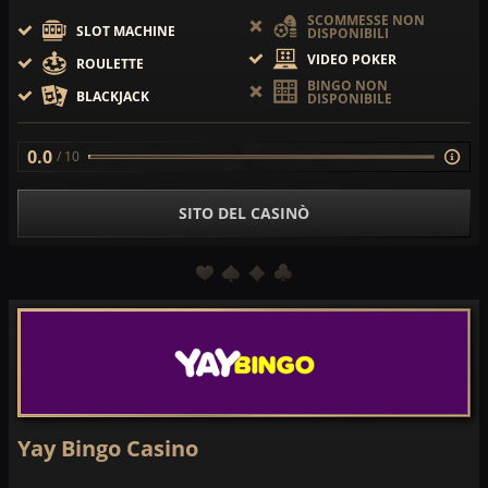
SCOMMESSE NON
SLOT MACHINE
DISPONIBILI
VIDEO POKER
ROULETTE
BINGO NON
BLACKJACK
DISPONIBILE
0.0
/ 10
SITO DEL CASINÒ
Yay Bingo Casino