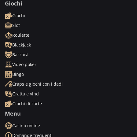
Giochi
Giochi
Slot
Roulette
Blackjack
Baccarà
Video poker
Bingo
Craps e giochi con i dadi
Gratta e vinci
Giochi di carte
Menu
Casinò online
Domande frequenti