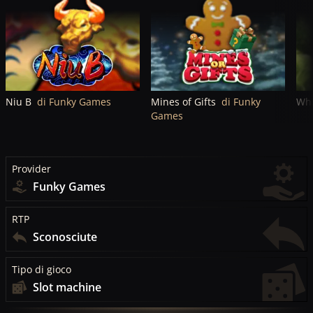
Niu B
di Funky Games
Mines of Gifts
di Funky
Whi
Games
Provider
Funky Games
RTP
Sconosciute
Tipo di gioco
Slot machine