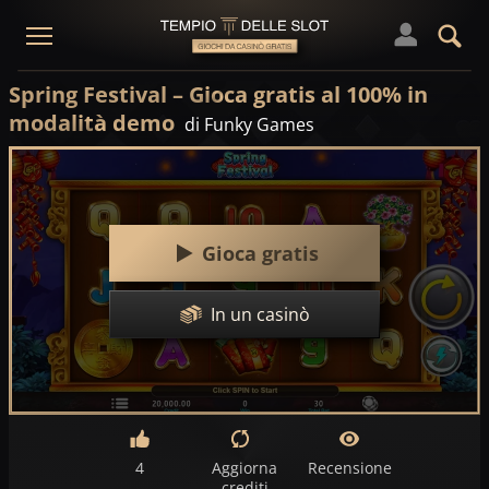
Spring Festival – Gioca gratis al 100% in
modalità demo
di Funky Games
Gioca gratis
In un casinò
4
Aggiorna
Recensione
crediti