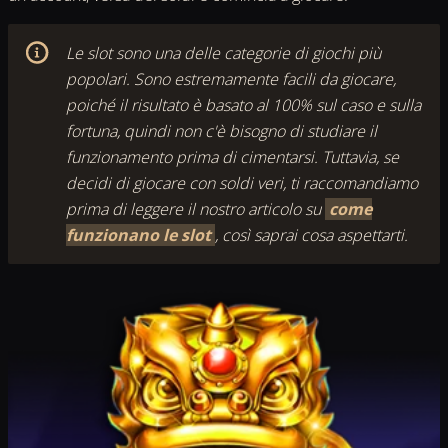
Le slot sono una delle categorie di giochi più
popolari. Sono estremamente facili da giocare,
poiché il risultato è basato al 100% sul caso e sulla
fortuna, quindi non c'è bisogno di studiare il
funzionamento prima di cimentarsi. Tuttavia, se
decidi di giocare con soldi veri, ti raccomandiamo
prima di leggere il nostro articolo su
come
funzionano le slot
, così saprai cosa aspettarti.