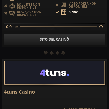
VIDEO POKER NON
ROULETTE NON
DISPONIBILE
DISPONIBILE
BLACKJACK NON
BINGO
DISPONIBILE
0.0
/ 10
SITO DEL CASINÒ
4tuns Casino