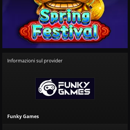
Informazioni sul provider
Funky Games