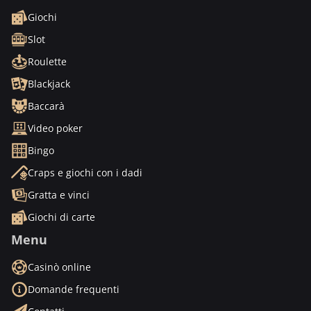
Giochi
Slot
Roulette
Blackjack
Baccarà
Video poker
Bingo
Craps e giochi con i dadi
Gratta e vinci
Giochi di carte
Menu
Casinò online
Domande frequenti