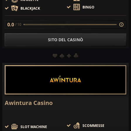
BINGO
BLACKJACK
0.0
/ 10
SITO DEL CASINÒ
Awintura Casino
SCOMMESSE
SLOT MACHINE