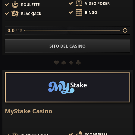
VIDEO POKER
ROULETTE
BINGO
BLACKJACK
0.0
/ 10
SITO DEL CASINÒ
MyStake Casino
SCOMMESSE