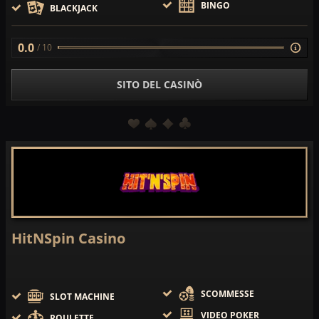
BINGO
BLACKJACK
0.0
/ 10
SITO DEL CASINÒ
HitNSpin Casino
SCOMMESSE
SLOT MACHINE
VIDEO POKER
ROULETTE