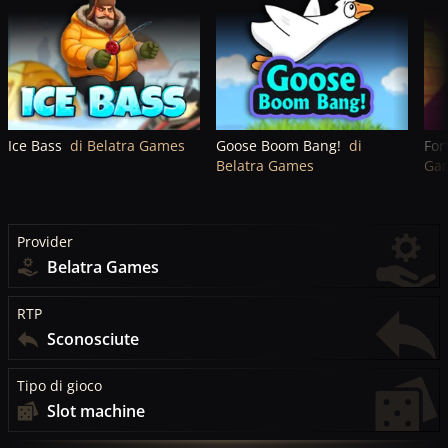
Ice Bass
di Belatra Games
Goose Boom Bang!
di
Fo
Belatra Games
Ga
Provider
Belatra Games
RTP
Sconosciute
Tipo di gioco
Slot machine