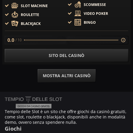
SCOMMESSE
SLOT MACHINE
VIDEO POKER
ROULETTE
BINGO
BLACKJACK
0.0
/ 10
SITO DEL CASINÒ
MOSTRA ALTRI CASINÒ
Tempio delle Slot è un sito che offre giochi da casinò gratuiti,
come slot, roulette o blackjack, disponibili anche in modalità
demo, ovvero senza spendere nulla.
Giochi