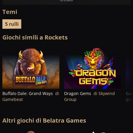
Temi
5 rulli
Giochi simili a Rockets
Buffalo Dale: Grand Ways
di
Dragon Gems
di Skywind
Gal
Gamebeat
Group
(pl
Altri giochi di Belatra Games