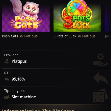
Posh Cats
di Platipus
3 Pots of Luck
di Platipus
Jac
Provider
Platipus
RTP
95,16%
Tipo di gioco
Slot machine