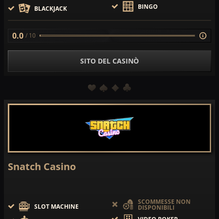
BINGO
BLACKJACK
0.0
/ 10
SITO DEL CASINÒ
Snatch Casino
SCOMMESSE NON
SLOT MACHINE
DISPONIBILI