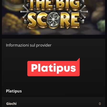
Informazioni sul provider
Platipus
Giochi
0