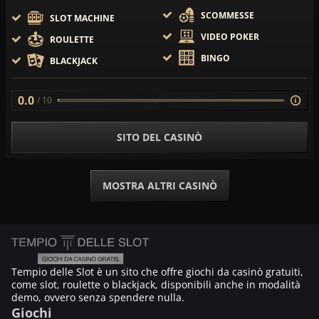
SCOMMESSE
SLOT MACHINE
VIDEO POKER
ROULETTE
BINGO
BLACKJACK
0.0
/ 10
SITO DEL CASINÒ
MOSTRA ALTRI CASINÒ
Tempio delle Slot è un sito che offre giochi da casinò gratuiti,
come slot, roulette o blackjack, disponibili anche in modalità
demo, ovvero senza spendere nulla.
Giochi