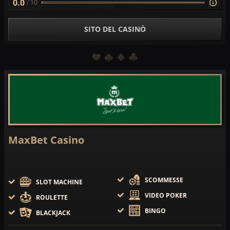
0.0
/ 10
SITO DEL CASINÒ
MaxBet Casino
SCOMMESSE
SLOT MACHINE
VIDEO POKER
ROULETTE
BINGO
BLACKJACK