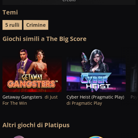
Temi
5 rulli
Crimine
Giochi simili a The Big Score
Getaway Gangsters
di Just
Cyber Heist (Pragmatic Play)
Psy
For The Win
di Pragmatic Play
Altri giochi di Platipus