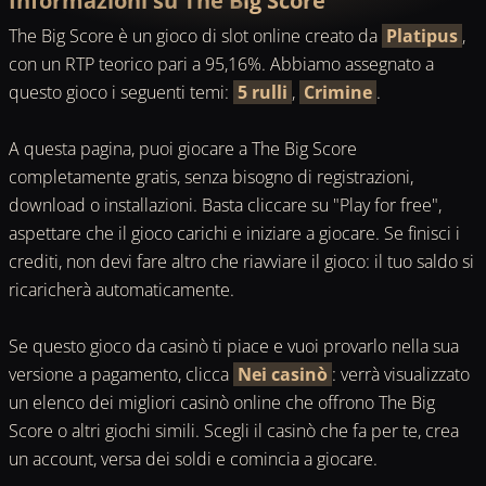
Informazioni su The Big Score
The Big Score è un gioco di slot online creato da
Platipus
,
con un RTP teorico pari a 95,16%. Abbiamo assegnato a
questo gioco i seguenti temi:
5 rulli
,
Crimine
.
A questa pagina, puoi giocare a The Big Score
completamente gratis, senza bisogno di registrazioni,
download o installazioni. Basta cliccare su "Play for free",
aspettare che il gioco carichi e iniziare a giocare. Se finisci i
crediti, non devi fare altro che riavviare il gioco: il tuo saldo si
ricaricherà automaticamente.
Se questo gioco da casinò ti piace e vuoi provarlo nella sua
versione a pagamento, clicca
Nei casinò
: verrà visualizzato
un elenco dei migliori casinò online che offrono The Big
Score o altri giochi simili. Scegli il casinò che fa per te, crea
un account, versa dei soldi e comincia a giocare.