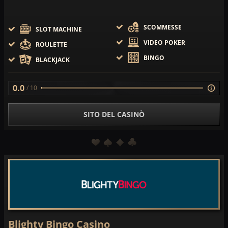
SCOMMESSE
SLOT MACHINE
VIDEO POKER
ROULETTE
BINGO
BLACKJACK
0.0
/ 10
SITO DEL CASINÒ
Blighty Bingo Casino