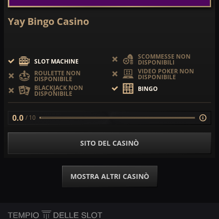
Yay Bingo Casino
SCOMMESSE NON
SLOT MACHINE
DISPONIBILI
VIDEO POKER NON
ROULETTE NON
DISPONIBILE
DISPONIBILE
BLACKJACK NON
BINGO
DISPONIBILE
0.0
/ 10
SITO DEL CASINÒ
MOSTRA ALTRI CASINÒ