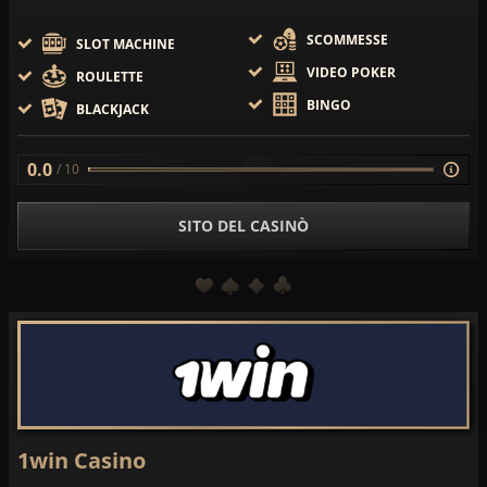
SCOMMESSE
SLOT MACHINE
VIDEO POKER
ROULETTE
BINGO
BLACKJACK
0.0
/ 10
SITO DEL CASINÒ
1win Casino