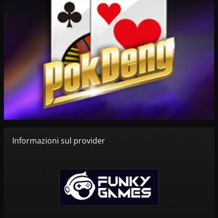
Informazioni sul provider