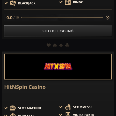
BINGO
BLACKJACK
0.0
/ 10
SITO DEL CASINÒ
HitNSpin Casino
SCOMMESSE
SLOT MACHINE
VIDEO POKER
ROULETTE