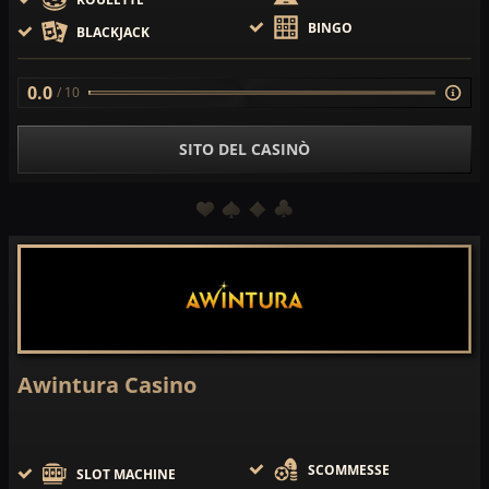
BINGO
BLACKJACK
0.0
/ 10
SITO DEL CASINÒ
Awintura Casino
SCOMMESSE
SLOT MACHINE