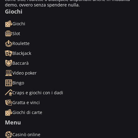
demo, ovvero senza spendere nulla.
Giochi
Giochi
Slot
Roulette
Blackjack
Baccarà
Video poker
Bingo
Craps e giochi con i dadi
Gratta e vinci
Giochi di carte
Menu
Casinò online