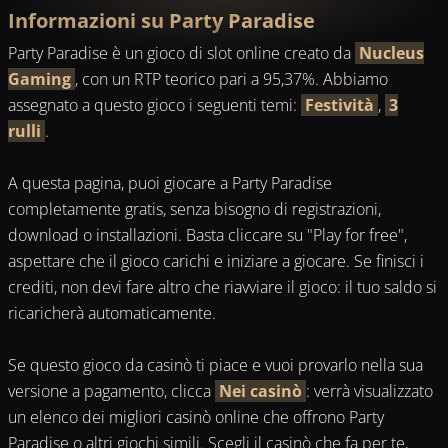
Informazioni su Party Paradise
Party Paradise è un gioco di slot online creato da
Nucleus
Gaming
, con un RTP teorico pari a 95,37%. Abbiamo
assegnato a questo gioco i seguenti temi:
Festività
,
3
rulli
.
A questa pagina, puoi giocare a Party Paradise
completamente gratis, senza bisogno di registrazioni,
download o installazioni. Basta cliccare su "Play for free",
aspettare che il gioco carichi e iniziare a giocare. Se finisci i
crediti, non devi fare altro che riavviare il gioco: il tuo saldo si
ricaricherà automaticamente.
Se questo gioco da casinò ti piace e vuoi provarlo nella sua
versione a pagamento, clicca
Nei casinò
: verrà visualizzato
un elenco dei migliori casinò online che offrono Party
Paradise o altri giochi simili. Scegli il casinò che fa per te,