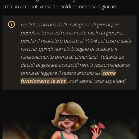
crea un account, versa dei soldi e comincia a giocare.
Le slot sono una delle categorie di giochi più
popolari. Sono estremamente facili da giocare,
poiché il risultato è basato al 100% sul caso e sulla
fortuna, quindi non c'è bisogno di studiare il
funzionamento prima di cimentarsi. Tuttavia, se
decidi di giocare con soldi veri, ti raccomandiamo
prima di leggere il nostro articolo su
come
funzionano le slot
, così saprai cosa aspettarti.