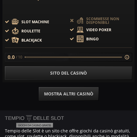
SCOMMESSE NON
SLOT MACHINE
DISPONIBILI
VIDEO POKER
ROULETTE
BINGO
BLACKJACK
0.0
/ 10
SITO DEL CASINÒ
MOSTRA ALTRI CASINÒ
Tempio delle Slot è un sito che offre giochi da casinò gratuiti,
come slot, roulette o blackjack, disponibili anche in modalità