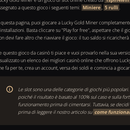
ucky Gold Miner è un gioco di slot online creato da
1spin4win
ssegnato a questo gioco i seguenti temi:
Miniere
,
5 rulli
.
 questa pagina, puoi giocare a Lucky Gold Miner completamente 
 installazioni. Basta cliccare su "Play for free", aspettare che il gio
on devi fare altro che riavviare il gioco: il tuo saldo si ricarich
e questo gioco da casinò ti piace e vuoi provarlo nella sua vers
isualizzato un elenco dei migliori casinò online che offrono Lucky 
he fa per te, crea un account, versa dei soldi e comincia a giocar
Le slot sono una delle categorie di giochi più popolari
poiché il risultato è basato al 100% sul caso e sulla for
funzionamento prima di cimentarsi. Tuttavia, se decidi
prima di leggere il nostro articolo su
come funzionan