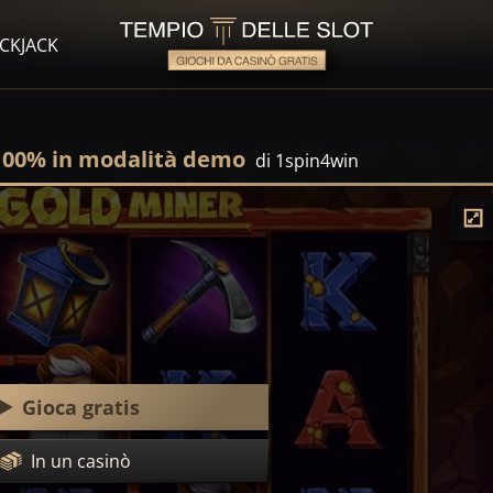
CKJACK
l 100% in modalità demo
di 1spin4win
Gioca gratis
In un casinò