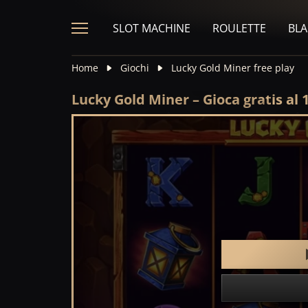
SLOT MACHINE
ROULETTE
BLA
Home
Giochi
Lucky Gold Miner free play
Lucky Gold Miner – Gioca gratis a