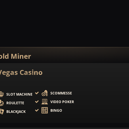
Gold Miner
Vegas Casino
SCOMMESSE
SLOT MACHINE
VIDEO POKER
ROULETTE
BINGO
BLACKJACK