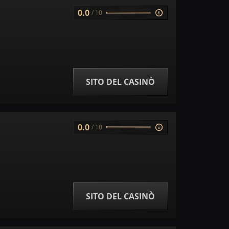
0.0
/ 10
SITO DEL CASINÒ
0.0
/ 10
SITO DEL CASINÒ