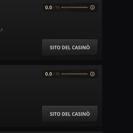
0.0
/ 10
LI
SITO DEL CASINÒ
0.0
/ 10
SITO DEL CASINÒ