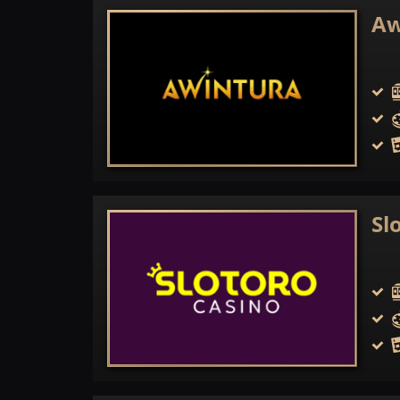
Aw
Sl