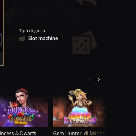
Tipo di gioco
Slot machine
Mine Blast
incess & Dwarfs
Gem Hunter
di Manna