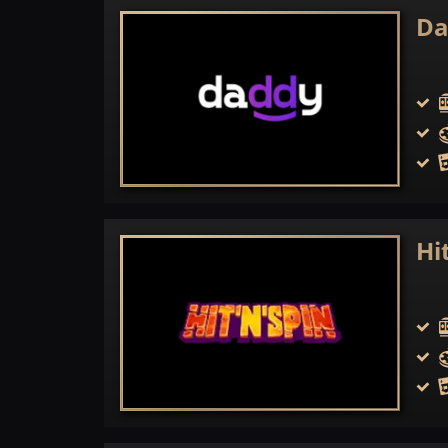
Da
Hi