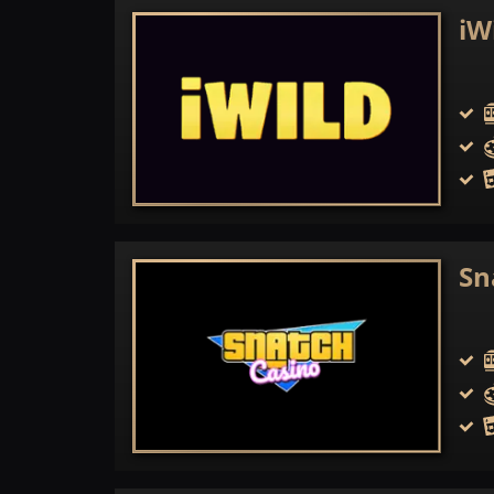
iW
Sn