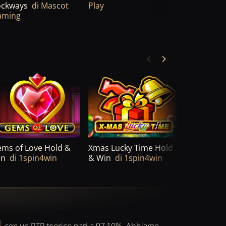
ckways
di Mascot
Play
aming
Booming S
1spin4win
ms of Love Hold &
Xmas Lucky Time Hold
in
di 1spin4win
& Win
di 1spin4win