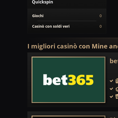
Quickspin
Giochi
0
Casinò con soldi veri
0
I migliori casinò con Mine a
be