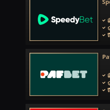
Sp
Pa