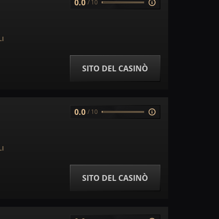
0.0
/ 10
LI
SITO DEL CASINÒ
0.0
/ 10
LI
SITO DEL CASINÒ