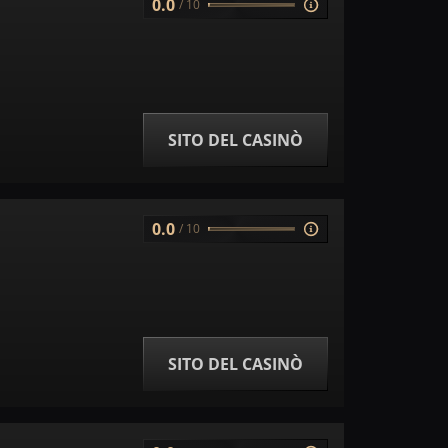
0.0
/ 10
SITO DEL CASINÒ
0.0
/ 10
SITO DEL CASINÒ