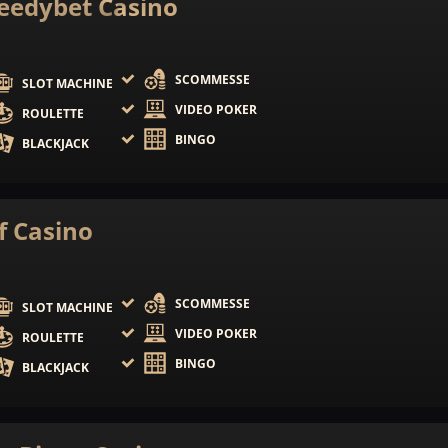
eedybet Casino
SCOMMESSE
SLOT MACHINE
VIDEO POKER
ROULETTE
BINGO
BLACKJACK
f Casino
SCOMMESSE
SLOT MACHINE
VIDEO POKER
ROULETTE
BINGO
BLACKJACK