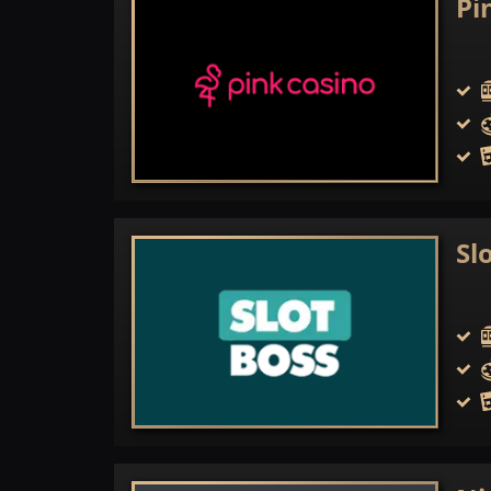
Pi
Sl