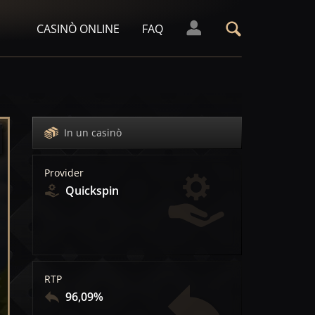
CASINÒ ONLINE
FAQ
In un casinò
Provider
Quickspin
RTP
96,09%