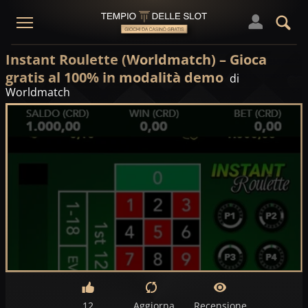
Instant Roulette (Worldmatch) – Gioca
gratis al 100% in modalità demo
di
Worldmatch
12
Aggiorna
Recensione