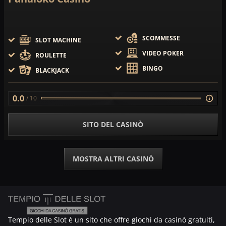
SCOMMESSE
SLOT MACHINE
VIDEO POKER
ROULETTE
BINGO
BLACKJACK
0.0
/ 10
SITO DEL CASINÒ
MOSTRA ALTRI CASINÒ
Tempio delle Slot è un sito che offre giochi da casinò gratuiti,