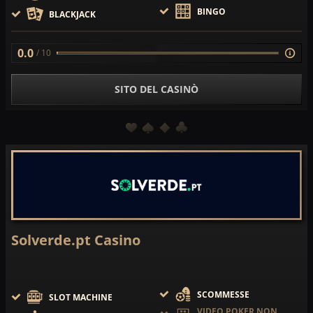
BINGO
BLACKJACK
0.0
/ 10
SITO DEL CASINÒ
Solverde.pt Casino
SCOMMESSE
SLOT MACHINE
VIDEO POKER NON