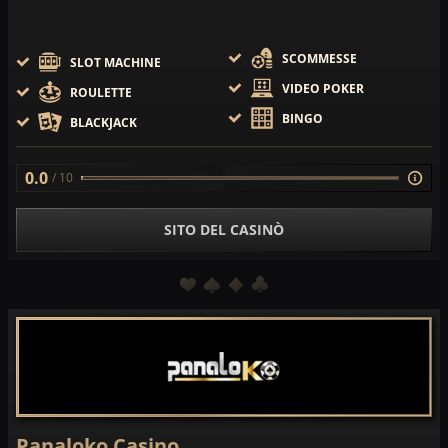
SCOMMESSE
SLOT MACHINE
VIDEO POKER
ROULETTE
BINGO
BLACKJACK
0.0
/ 10
SITO DEL CASINÒ
Panaloko Casino