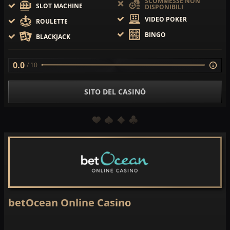
SCOMMESSE NON
SLOT MACHINE
DISPONIBILI
VIDEO POKER
ROULETTE
BINGO
BLACKJACK
0.0
/ 10
SITO DEL CASINÒ
betOcean Online Casino