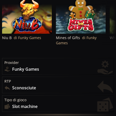
Niu B
di Funky Games
Mines of Gifts
di Funky
Whi
Games
Provider
Funky Games
RTP
Sconosciute
Tipo di gioco
Slot machine