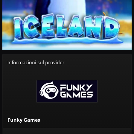
Informazioni sul provider
Funky Games