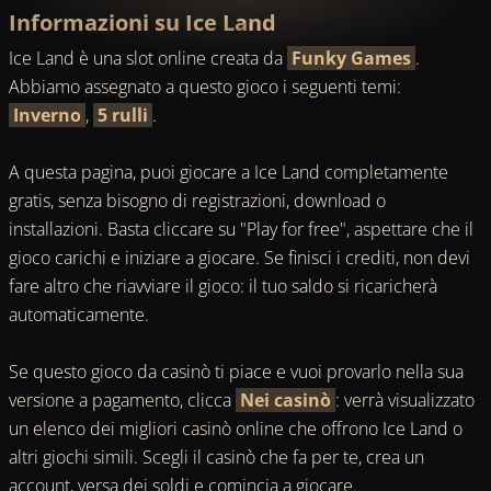
Informazioni su Ice Land
Ice Land è una slot online creata da
Funky Games
.
Abbiamo assegnato a questo gioco i seguenti temi:
Inverno
,
5 rulli
.
A questa pagina, puoi giocare a Ice Land completamente
gratis, senza bisogno di registrazioni, download o
installazioni. Basta cliccare su "Play for free", aspettare che il
gioco carichi e iniziare a giocare. Se finisci i crediti, non devi
fare altro che riavviare il gioco: il tuo saldo si ricaricherà
automaticamente.
Se questo gioco da casinò ti piace e vuoi provarlo nella sua
versione a pagamento, clicca
Nei casinò
: verrà visualizzato
un elenco dei migliori casinò online che offrono Ice Land o
altri giochi simili. Scegli il casinò che fa per te, crea un
account, versa dei soldi e comincia a giocare.