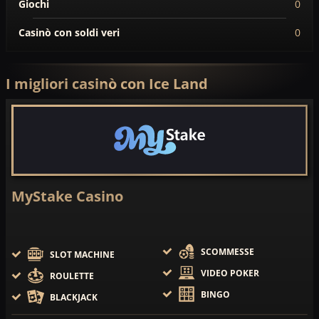
Giochi
0
Casinò con soldi veri
0
I migliori casinò con Ice Land
MyStake Casino
SCOMMESSE
SLOT MACHINE
VIDEO POKER
ROULETTE
BINGO
BLACKJACK