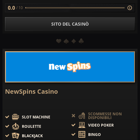
0.0
/ 10
SITO DEL CASINÒ
NewSpins Casino
SCOMMESSE NON
SLOT MACHINE
DISPONIBILI
VIDEO POKER
ROULETTE
BINGO
BLACKJACK