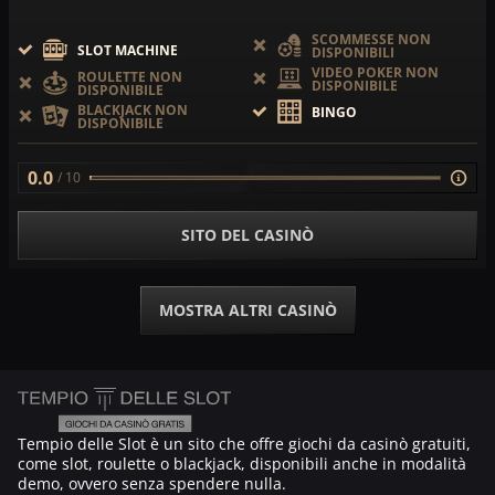
SCOMMESSE NON
SLOT MACHINE
DISPONIBILI
VIDEO POKER NON
ROULETTE NON
DISPONIBILE
DISPONIBILE
BLACKJACK NON
BINGO
DISPONIBILE
0.0
/ 10
SITO DEL CASINÒ
MOSTRA ALTRI CASINÒ
Tempio delle Slot è un sito che offre giochi da casinò gratuiti,
come slot, roulette o blackjack, disponibili anche in modalità
demo, ovvero senza spendere nulla.