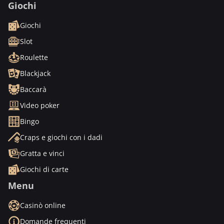
Giochi
Giochi
Slot
Roulette
Blackjack
Baccarà
Video poker
Bingo
Craps e giochi con i dadi
Gratta e vinci
Giochi di carte
Menu
Casinò online
Domande frequenti