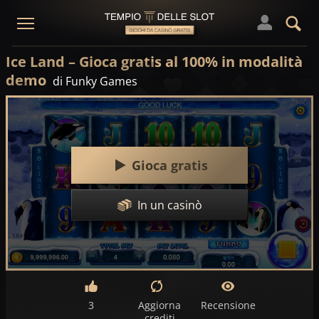
Ice Land – Gioca gratis al 100% in modalità
demo
di Funky Games
Gioca gratis
In un casinò
3
Aggiorna
Recensione
crediti