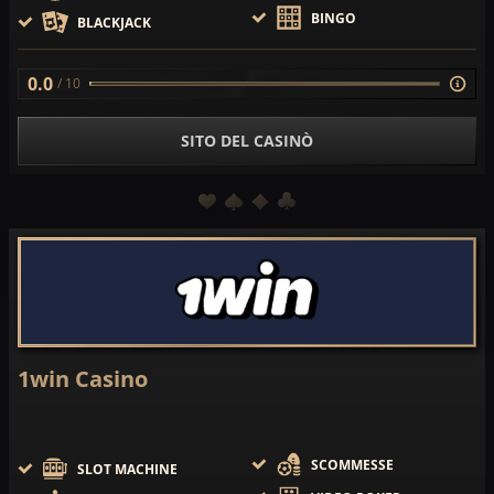
BINGO
BLACKJACK
0.0
/ 10
SITO DEL CASINÒ
1win Casino
SCOMMESSE
SLOT MACHINE