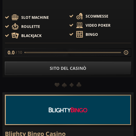
SCOMMESSE
SLOT MACHINE
VIDEO POKER
ROULETTE
BINGO
BLACKJACK
0.0
/ 10
SITO DEL CASINÒ
Blighty Bingo Casino