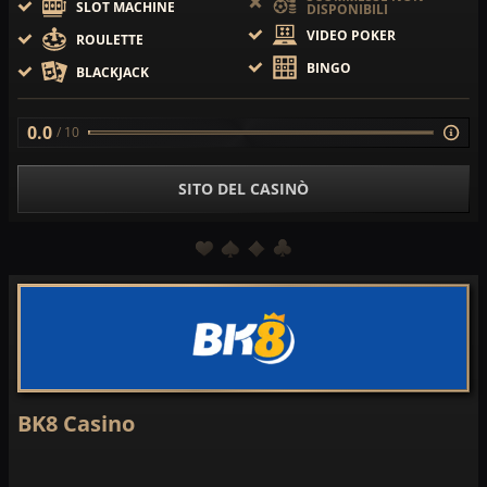
SLOT MACHINE
DISPONIBILI
VIDEO POKER
ROULETTE
BINGO
BLACKJACK
0.0
/ 10
SITO DEL CASINÒ
BK8 Casino