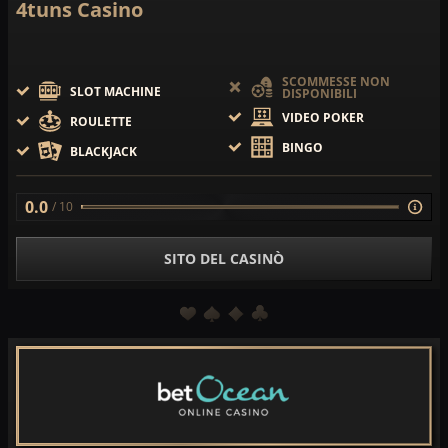
4tuns Casino
SCOMMESSE NON
SLOT MACHINE
DISPONIBILI
VIDEO POKER
ROULETTE
BINGO
BLACKJACK
0.0
/ 10
SITO DEL CASINÒ