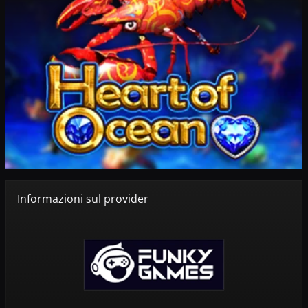
Informazioni sul provider