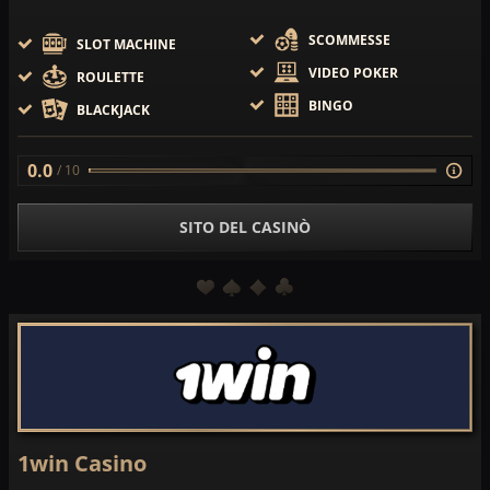
SCOMMESSE
SLOT MACHINE
VIDEO POKER
ROULETTE
BINGO
BLACKJACK
0.0
/ 10
SITO DEL CASINÒ
1win Casino