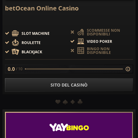
betOcean Online Casino
SCOMMESSE NON
SLOT MACHINE
DISPONIBILI
VIDEO POKER
ROULETTE
BINGO NON
BLACKJACK
DISPONIBILE
0.0
/ 10
SITO DEL CASINÒ