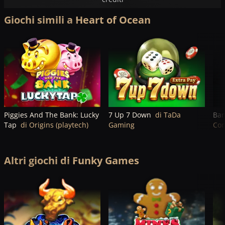
Giochi simili a Heart of Ocean
Piggies And The Bank: Lucky
7 Up 7 Down
di TaDa
Ban
Tap
di Origins (playtech)
Gaming
Cor
Altri giochi di Funky Games