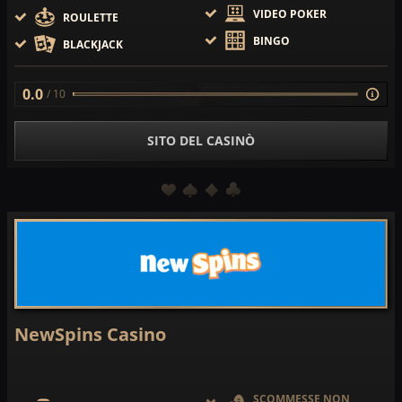
VIDEO POKER
ROULETTE
BINGO
BLACKJACK
0.0
/ 10
SITO DEL CASINÒ
NewSpins Casino
SCOMMESSE NON