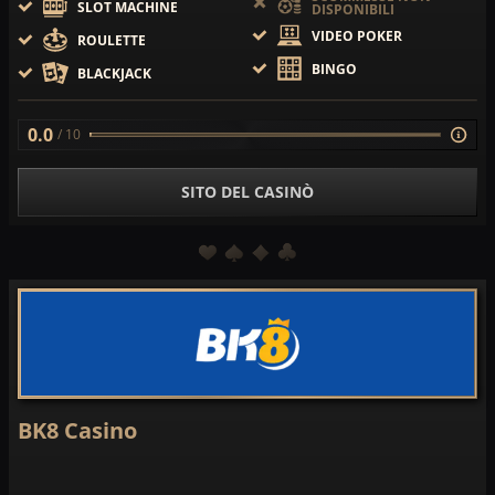
SLOT MACHINE
DISPONIBILI
VIDEO POKER
ROULETTE
BINGO
BLACKJACK
0.0
/ 10
SITO DEL CASINÒ
BK8 Casino