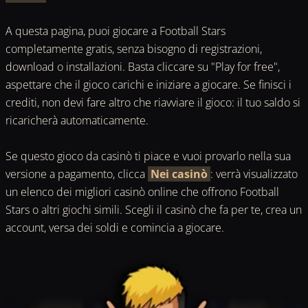
A questa pagina, puoi giocare a Football Stars
completamente gratis, senza bisogno di registrazioni,
download o installazioni. Basta cliccare su "Play for free",
aspettare che il gioco carichi e iniziare a giocare. Se finisci i
crediti, non devi fare altro che riavviare il gioco: il tuo saldo si
ricaricherà automaticamente.
Se questo gioco da casinò ti piace e vuoi provarlo nella sua
versione a pagamento, clicca
Nei casinò
: verrà visualizzato
un elenco dei migliori casinò online che offrono Football
Stars o altri giochi simili. Scegli il casinò che fa per te, crea un
account, versa dei soldi e comincia a giocare.