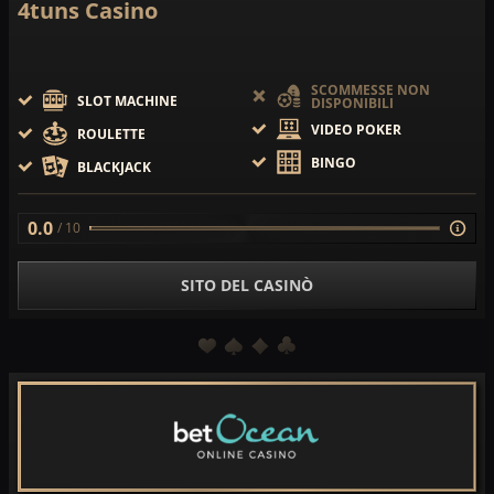
4tuns Casino
SCOMMESSE NON
SLOT MACHINE
DISPONIBILI
VIDEO POKER
ROULETTE
BINGO
BLACKJACK
0.0
/ 10
SITO DEL CASINÒ