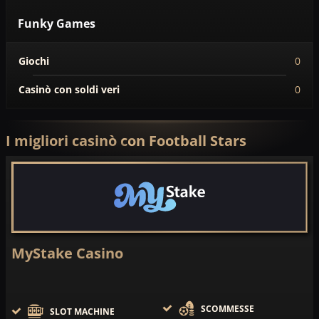
Funky Games
Giochi
0
Casinò con soldi veri
0
I migliori casinò con Football Stars
MyStake Casino
SCOMMESSE
SLOT MACHINE