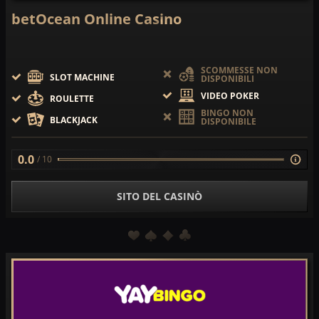
betOcean Online Casino
SCOMMESSE NON
SLOT MACHINE
DISPONIBILI
VIDEO POKER
ROULETTE
BINGO NON
BLACKJACK
DISPONIBILE
0.0
/ 10
SITO DEL CASINÒ