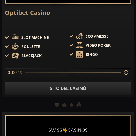
Optibet Casino
SCOMMESSE
SLOT MACHINE
VIDEO POKER
ROULETTE
BINGO
BLACKJACK
0.0
/ 10
SITO DEL CASINÒ