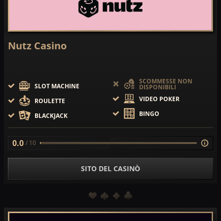
Nutz Casino
SCOMMESSE NON
SLOT MACHINE
DISPONIBILI
VIDEO POKER
ROULETTE
BINGO
BLACKJACK
0.0
/ 10
SITO DEL CASINÒ