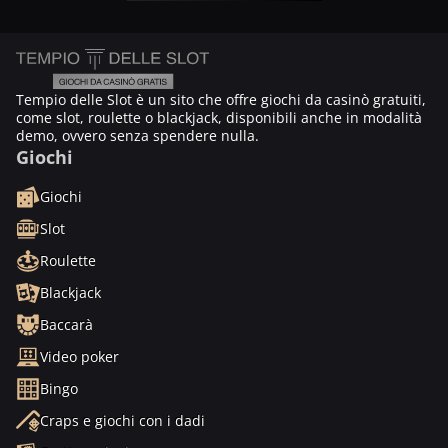
Tempio delle Slot è un sito che offre giochi da casinò gratuiti,
come slot, roulette o blackjack, disponibili anche in modalità
demo, ovvero senza spendere nulla.
Giochi
Giochi
Slot
Roulette
Blackjack
Baccarà
Video poker
Bingo
Craps e giochi con i dadi