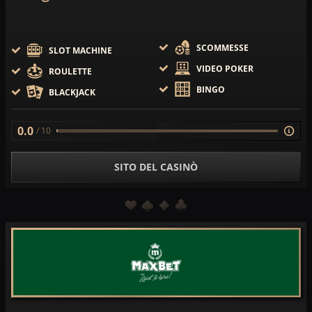
SCOMMESSE
SLOT MACHINE
VIDEO POKER
ROULETTE
BINGO
BLACKJACK
0.0
/ 10
SITO DEL CASINÒ