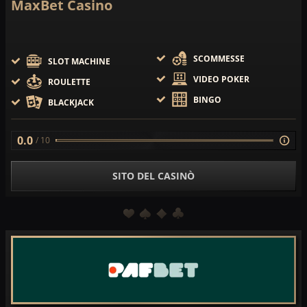
MaxBet Casino
SCOMMESSE
SLOT MACHINE
VIDEO POKER
ROULETTE
BINGO
BLACKJACK
0.0
/ 10
SITO DEL CASINÒ