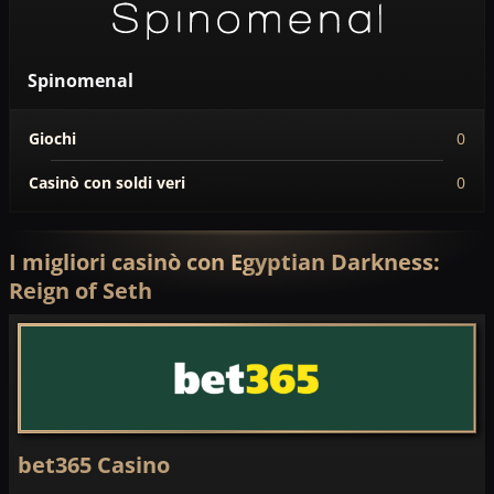
Spinomenal
Giochi
0
Casinò con soldi veri
0
I migliori casinò con Egyptian Darkness:
Reign of Seth
bet365 Casino