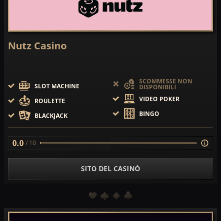
Nutz Casino
SCOMMESSE NON
SLOT MACHINE
DISPONIBILI
VIDEO POKER
ROULETTE
BINGO
BLACKJACK
0.0
/ 10
SITO DEL CASINÒ