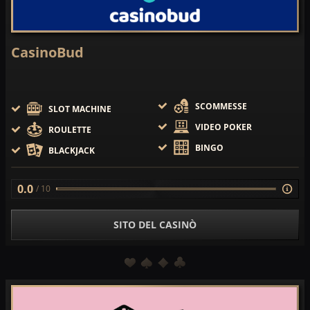
CasinoBud
SCOMMESSE
SLOT MACHINE
VIDEO POKER
ROULETTE
BINGO
BLACKJACK
0.0
/ 10
SITO DEL CASINÒ