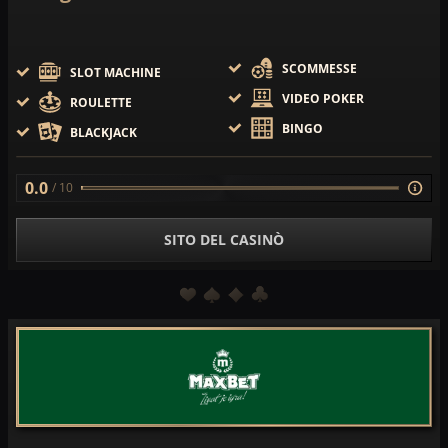
SCOMMESSE
SLOT MACHINE
VIDEO POKER
ROULETTE
BINGO
BLACKJACK
0.0
/ 10
SITO DEL CASINÒ