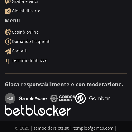
Gratta e vinci
Giochi di carte
Menu
Casinò online
Domande frequenti
Contatti
Termini di utilizzo
Gioca responsabilmente e con moderazione.
© 2026 |
tempelderslots.at
|
templeofgames.com
|