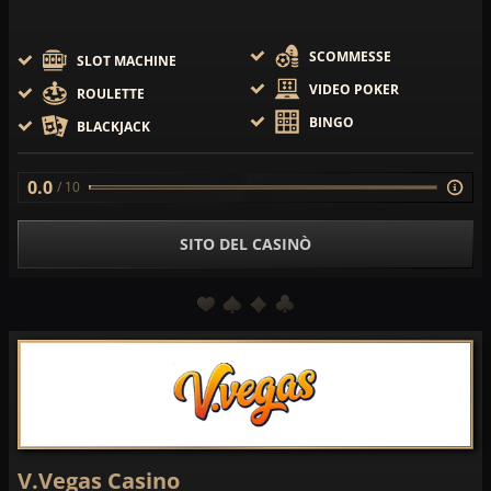
SCOMMESSE
SLOT MACHINE
VIDEO POKER
ROULETTE
BINGO
BLACKJACK
0.0
/ 10
SITO DEL CASINÒ
V.Vegas Casino