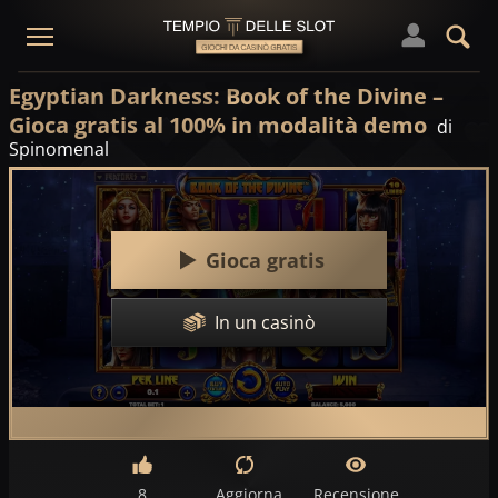
Egyptian Darkness: Book of the Divine –
Gioca gratis al 100% in modalità demo
di
Spinomenal
Gioca gratis
In un casinò
8
Aggiorna
Recensione