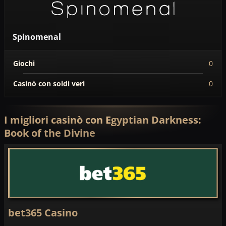
Spinomenal
Giochi
0
Casinò con soldi veri
0
I migliori casinò con Egyptian Darkness:
Book of the Divine
bet365 Casino