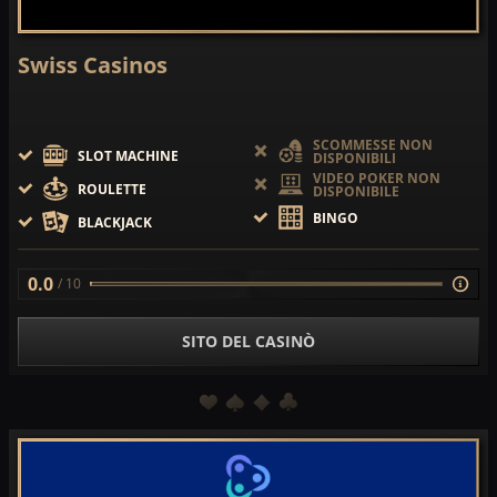
Swiss Casinos
SCOMMESSE NON
SLOT MACHINE
DISPONIBILI
VIDEO POKER NON
ROULETTE
DISPONIBILE
BINGO
BLACKJACK
0.0
/ 10
SITO DEL CASINÒ