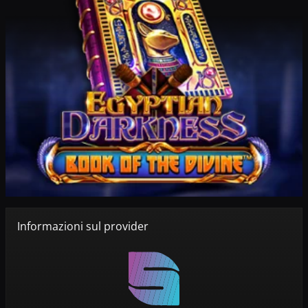
Informazioni sul provider