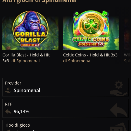
Gorilla Blast - Hold & Hit
Celtic Coins - Hold & Hit 3x3
Wil
3x3
di Spinomenal
di Spinomenal
Spi
Provider
Spinomenal
RTP
96,14%
Tipo di gioco