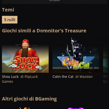
Temi
5 rulli
Giochi simili a Domnitor's Treasure
Shou Luck
di FlipLuck
Colin the Cat
di Wazdan
777
Games
Spi
Altri giochi di BGaming