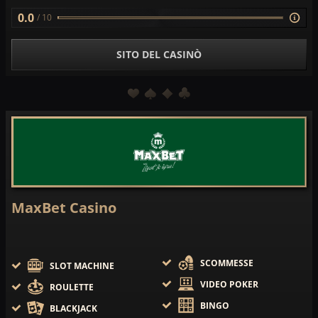
0.0
/ 10
SITO DEL CASINÒ
MaxBet Casino
SCOMMESSE
SLOT MACHINE
VIDEO POKER
ROULETTE
BINGO
BLACKJACK