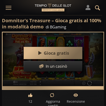
Domnitor's Treasure – Gioca gratis al 100%
in modalità demo
di BGaming
Gioca gratis
In un casinò
12
Aggiorna
Recensione
crediti