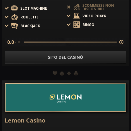
SCOMMESSE NON
SLOT MACHINE
DISPONIBILI
VIDEO POKER
ROULETTE
BINGO
BLACKJACK
0.0
/ 10
SITO DEL CASINÒ
Lemon Casino