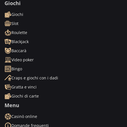
Giochi
Giochi
Slot
Roulette
Blackjack
Baccarà
Video poker
Bingo
Craps e giochi con i dadi
Gratta e vinci
Giochi di carte
Menu
Casinò online
Domande frequenti