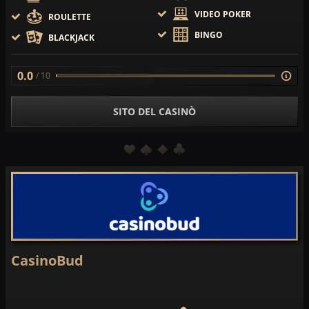
VIDEO POKER
ROULETTE
BINGO
BLACKJACK
0.0
/ 10
SITO DEL CASINÒ
CasinoBud