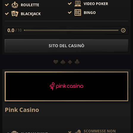
VIDEO POKER
ROULETTE
BINGO
BLACKJACK
0.0
/ 10
SITO DEL CASINÒ
Pink Casino
SCOMMESSE NON