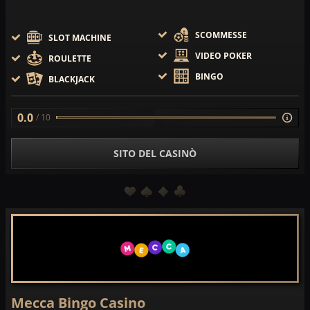
SCOMMESSE
SLOT MACHINE
VIDEO POKER
ROULETTE
BINGO
BLACKJACK
0.0
/ 10
SITO DEL CASINÒ
Mecca Bingo Casino