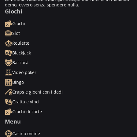
demo, ovvero senza spendere nulla.
Giochi
Giochi
Slot
Roulette
Blackjack
Baccarà
Video poker
Bingo
Craps e giochi con i dadi
Gratta e vinci
Giochi di carte
Menu
Casinò online