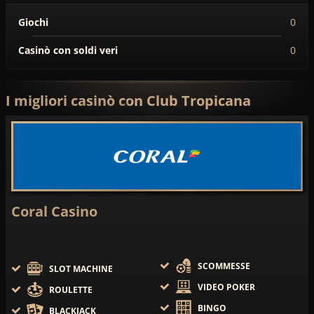
Giochi
0
Casinò con soldi veri
0
I migliori casinò con Club Tropicana
Coral Casino
SCOMMESSE
SLOT MACHINE
VIDEO POKER
ROULETTE
BINGO
BLACKJACK