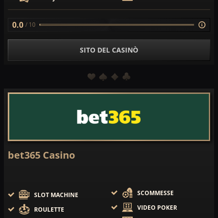
0.0
/ 10
SITO DEL CASINÒ
bet365 Casino
SCOMMESSE
SLOT MACHINE
VIDEO POKER
ROULETTE