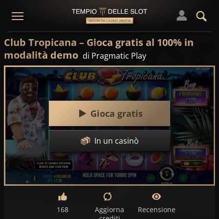
Club Tropicana – Gioca gratis al 100% in
modalità demo
di Pragmatic Play
Gioca gratis
In un casinò
168
Aggiorna
Recensione
crediti