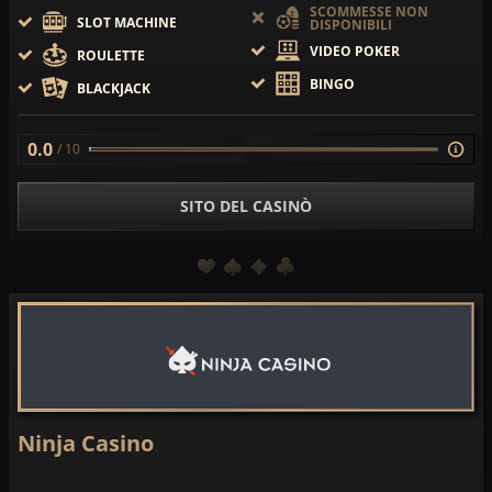
SCOMMESSE NON
SLOT MACHINE
DISPONIBILI
VIDEO POKER
ROULETTE
BINGO
BLACKJACK
0.0
/ 10
SITO DEL CASINÒ
Ninja Casino