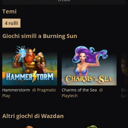
Temi
4 rulli
Giochi simili a Burning Sun
Hammerstorm
di Pragmatic
Charms of the Sea
di
Sta
Play
Playtech
Ga
Altri giochi di Wazdan