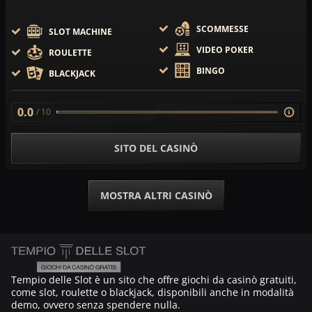
SCOMMESSE
SLOT MACHINE
VIDEO POKER
ROULETTE
BINGO
BLACKJACK
0.0
/ 10
SITO DEL CASINÒ
MOSTRA ALTRI CASINÒ
Tempio delle Slot è un sito che offre giochi da casinò gratuiti,
come slot, roulette o blackjack, disponibili anche in modalità
demo, ovvero senza spendere nulla.