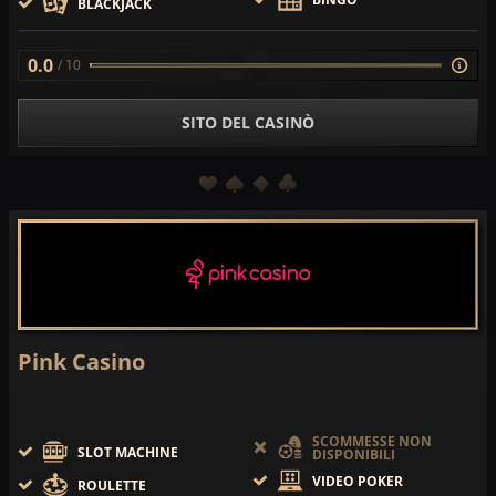
BLACKJACK
0.0
/ 10
SITO DEL CASINÒ
Pink Casino
SCOMMESSE NON
SLOT MACHINE
DISPONIBILI
VIDEO POKER
ROULETTE