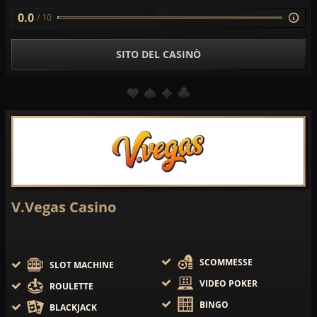
0.0
/ 10
SITO DEL CASINÒ
V.Vegas Casino
SCOMMESSE
SLOT MACHINE
VIDEO POKER
ROULETTE
BINGO
BLACKJACK