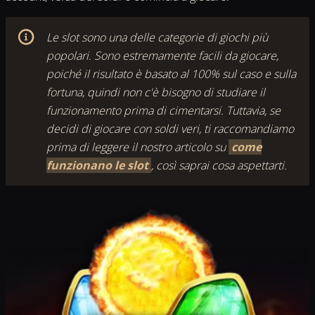
Le slot sono una delle categorie di giochi più
popolari. Sono estremamente facili da giocare,
poiché il risultato è basato al 100% sul caso e sulla
fortuna, quindi non c'è bisogno di studiare il
funzionamento prima di cimentarsi. Tuttavia, se
decidi di giocare con soldi veri, ti raccomandiamo
prima di leggere il nostro articolo su
come
funzionano le slot
, così saprai cosa aspettarti.