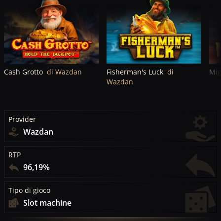
Cash Grotto
di Wazdan
Fisherman's Luck
di
Mig
Wazdan
Provider
Wazdan
RTP
96,19%
Tipo di gioco
Slot machine