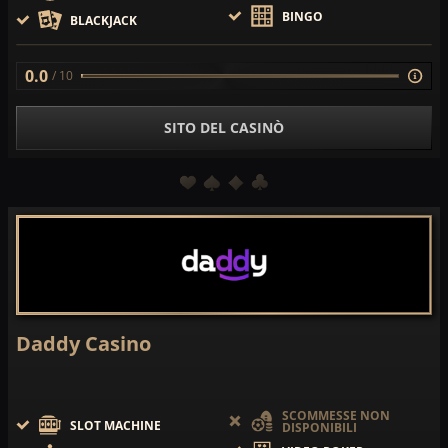
BINGO
BLACKJACK
0.0
/ 10
SITO DEL CASINÒ
Daddy Casino
SCOMMESSE NON
SLOT MACHINE
DISPONIBILI