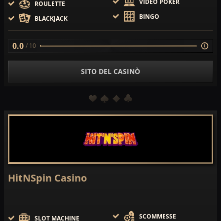
VIDEO POKER
ROULETTE
BINGO
BLACKJACK
0.0
/ 10
SITO DEL CASINÒ
HitNSpin Casino
SCOMMESSE
SLOT MACHINE