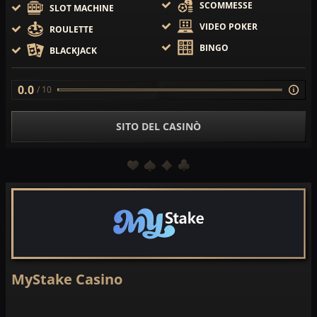
SCOMMESSE
SLOT MACHINE
VIDEO POKER
ROULETTE
BINGO
BLACKJACK
0.0
/ 10
SITO DEL CASINÒ
MyStake Casino