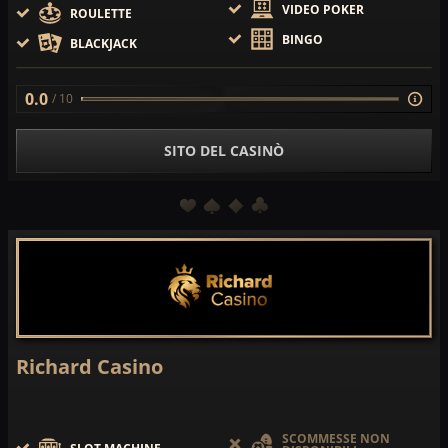
VIDEO POKER
ROULETTE
BINGO
BLACKJACK
0.0
/ 10
SITO DEL CASINÒ
Richard Casino
SCOMMESSE NON