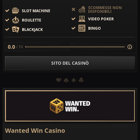
SCOMMESSE NON
SLOT MACHINE
DISPONIBILI
VIDEO POKER
ROULETTE
BINGO
BLACKJACK
0.0
/ 10
SITO DEL CASINÒ
Wanted Win Casino