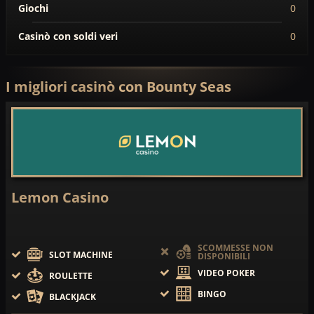
Giochi
0
Casinò con soldi veri
0
I migliori casinò con Bounty Seas
Lemon Casino
SCOMMESSE NON
SLOT MACHINE
DISPONIBILI
VIDEO POKER
ROULETTE
BINGO
BLACKJACK