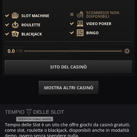
SCOMMESSE NON
SLOT MACHINE
DISPONIBILI
VIDEO POKER
ROULETTE
BINGO
BLACKJACK
0.0
/ 10
SITO DEL CASINÒ
MOSTRA ALTRI CASINÒ
Tempio delle Slot è un sito che offre giochi da casinò gratuiti,
come slot, roulette o blackjack, disponibili anche in modalità
demo, ovvero senza spendere nulla.