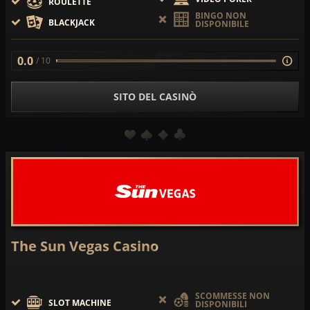
ROULETTE
BINGO NON
BLACKJACK
DISPONIBILE
0.0
/ 10
SITO DEL CASINÒ
The Sun Vegas Casino
SCOMMESSE NON
SLOT MACHINE
DISPONIBILI