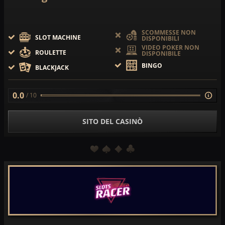
SCOMMESSE NON
SLOT MACHINE
DISPONIBILI
VIDEO POKER NON
ROULETTE
DISPONIBILE
BINGO
BLACKJACK
0.0
/ 10
SITO DEL CASINÒ