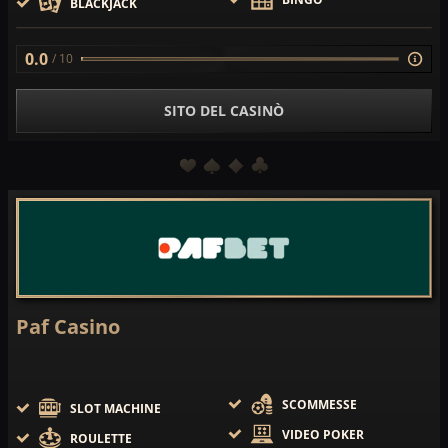
BLACKJACK
0.0
/ 10
SITO DEL CASINÒ
Paf Casino
SCOMMESSE
SLOT MACHINE
VIDEO POKER
ROULETTE