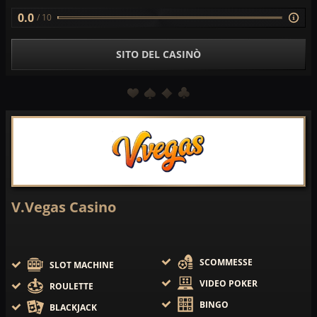
0.0
/ 10
SITO DEL CASINÒ
V.Vegas Casino
SCOMMESSE
SLOT MACHINE
VIDEO POKER
ROULETTE
BINGO
BLACKJACK