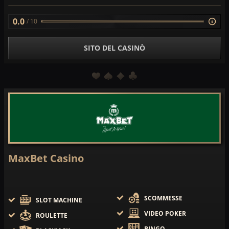
0.0
/ 10
SITO DEL CASINÒ
MaxBet Casino
SCOMMESSE
SLOT MACHINE
VIDEO POKER
ROULETTE
BINGO