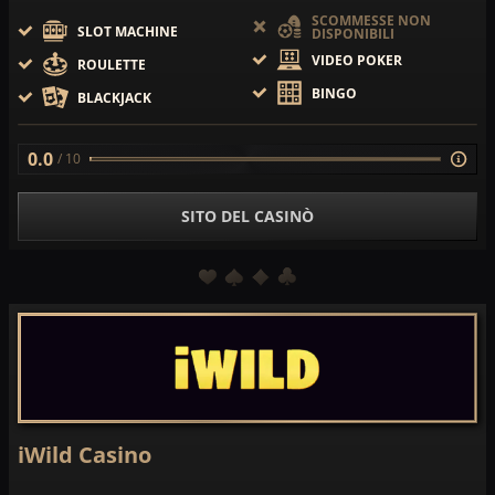
SCOMMESSE NON
SLOT MACHINE
DISPONIBILI
VIDEO POKER
ROULETTE
BINGO
BLACKJACK
0.0
/ 10
SITO DEL CASINÒ
iWild Casino