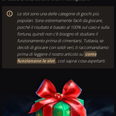
Le slot sono una delle categorie di giochi più
popolari. Sono estremamente facili da giocare,
poiché il risultato è basato al 100% sul caso e sulla
fortuna, quindi non c'è bisogno di studiare il
funzionamento prima di cimentarsi. Tuttavia, se
decidi di giocare con soldi veri, ti raccomandiamo
prima di leggere il nostro articolo su
come
funzionano le slot
, così saprai cosa aspettarti.