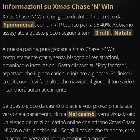
Informazioni su Xmas Chase 'N' Win
Xmas Chase 'N' Win è un gioco di slot online creato da
Spinomenal
, con un RTP teorico pari a 95,40%. Abbiamo
assegnato a questo gioco i seguenti temi:
3 rulli
,
Natale
.
A questa pagina, puoi giocare a Xmas Chase 'N' Win
completamente gratis, senza bisogno di registrazioni,
download o installazioni. Basta cliccare su "Play for free",
aspettare che il gioco carichi e iniziare a giocare. Se finisci i
crediti, non devi fare altro che riavviare il gioco: il tuo saldo si
ricaricherà automaticamente.
Se questo gioco da casinò ti piace e vuoi provarlo nella sua
versione a pagamento, clicca
Nei casinò
: verrà visualizzato
un elenco dei migliori casinò online che offrono Xmas Chase
'N' Win o altri giochi simili. Scegli il casinò che fa per te, crea
un account, versa dei soldi e comincia a giocare.