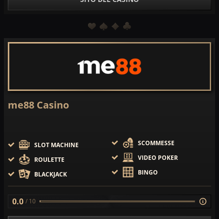
me88 Casino
SCOMMESSE
SLOT MACHINE
VIDEO POKER
ROULETTE
BINGO
BLACKJACK
0.0
/ 10