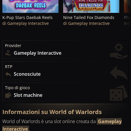
K-Pup Stars Daebak Reels
Nine Tailed Fox Diamonds
Pho
di Gameplay Interactive
di Gameplay Interactive
Int
Provider
Gameplay Interactive
RTP
Sconosciute
Tipo di gioco
Slot machine
Informazioni su World of Warlords
World of Warlords è una slot online creata da
Gameplay
Interactive
.