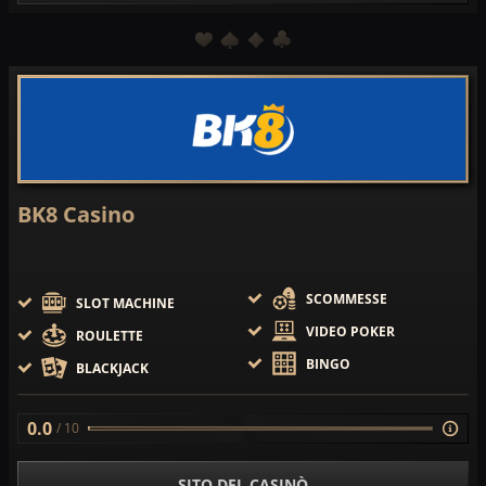
BK8 Casino
SCOMMESSE
SLOT MACHINE
VIDEO POKER
ROULETTE
BINGO
BLACKJACK
0.0
/ 10
SITO DEL CASINÒ