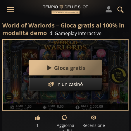
World of Warlords – Gioca gratis al 100% in
modalità demo
di Gameplay Interactive
Gioca gratis
In un casinò
1
Aggiorna
Recensione
crediti