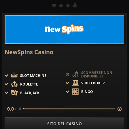
NewSpins Casino
SCOMMESSE NON
SLOT MACHINE
DISPONIBILI
VIDEO POKER
ROULETTE
BINGO
BLACKJACK
0.0
/ 10
SITO DEL CASINÒ