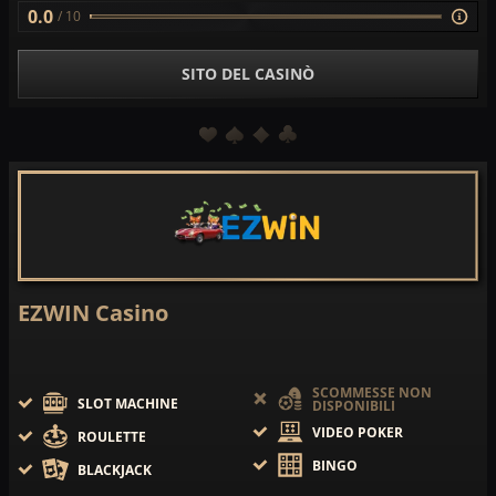
0.0
/ 10
SITO DEL CASINÒ
EZWIN Casino
SCOMMESSE NON
SLOT MACHINE
DISPONIBILI
VIDEO POKER
ROULETTE
BINGO
BLACKJACK