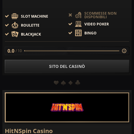
SCOMMESSE NON
SLOT MACHINE
DISPONIBILI
VIDEO POKER
ROULETTE
BINGO
BLACKJACK
0.0
/ 10
SITO DEL CASINÒ
HitNSpin Casino