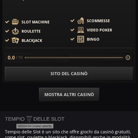
SCOMMESSE
SLOT MACHINE
VIDEO POKER
ROULETTE
BINGO
BLACKJACK
0.0
/ 10
SITO DEL CASINÒ
MOSTRA ALTRI CASINÒ
Tempio delle Slot è un sito che offre giochi da casinò gratuiti,
come slot, roulette o blackjack, disponibili anche in modalità