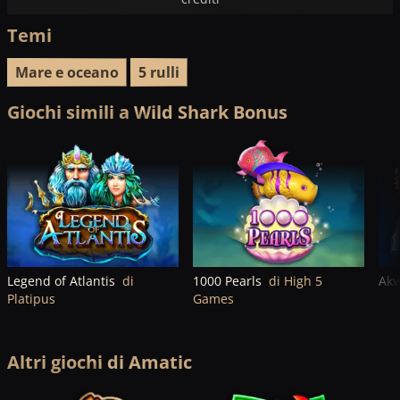
Temi
Mare e oceano
5 rulli
Giochi simili a Wild Shark Bonus
Legend of Atlantis
di
1000 Pearls
di High 5
Akv
Platipus
Games
Altri giochi di Amatic