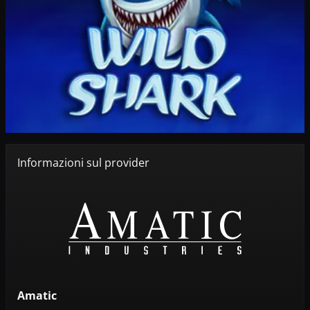
Informazioni sul provider
Amatic