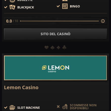
BINGO
BLACKJACK
0.0
/ 10
SITO DEL CASINÒ
Lemon Casino
SCOMMESSE NON
SLOT MACHINE
DISPONIBILI