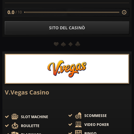
0.0
/ 10
SITO DEL CASINÒ
V.Vegas Casino
SCOMMESSE
SLOT MACHINE
VIDEO POKER
ROULETTE
BINGO