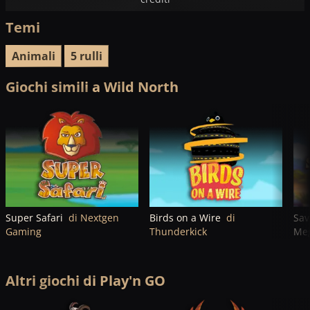
Temi
Animali
5 rulli
Giochi simili a Wild North
Super Safari
di Nextgen
Birds on a Wire
di
Sav
Gaming
Thunderkick
Me
Altri giochi di Play'n GO