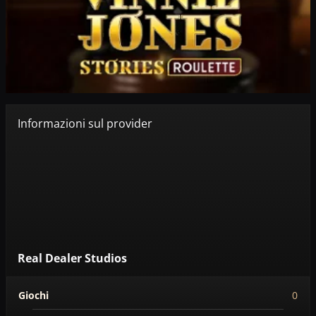
Informazioni sul provider
Real Dealer Studios
Giochi
0