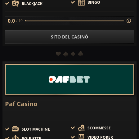
BINGO
BLACKJACK
0.0
/ 10
SITO DEL CASINÒ
Paf Casino
SCOMMESSE
SLOT MACHINE
VIDEO POKER
ROULETTE