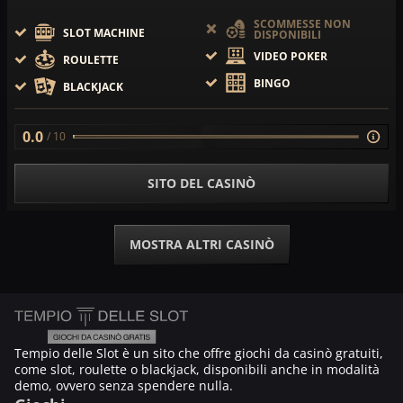
SCOMMESSE NON
SLOT MACHINE
DISPONIBILI
VIDEO POKER
ROULETTE
BINGO
BLACKJACK
0.0
/ 10
SITO DEL CASINÒ
MOSTRA ALTRI CASINÒ
Tempio delle Slot è un sito che offre giochi da casinò gratuiti,
come slot, roulette o blackjack, disponibili anche in modalità
demo, ovvero senza spendere nulla.