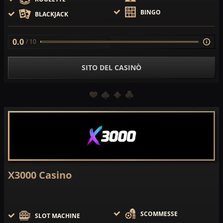
BINGO
BLACKJACK
0.0
/ 10
SITO DEL CASINÒ
X3000 Casino
SCOMMESSE
SLOT MACHINE