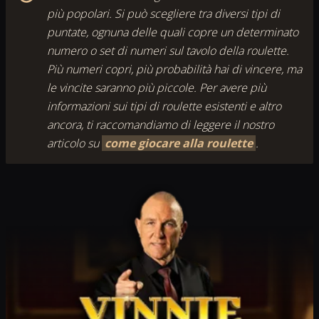
più popolari. Si può scegliere tra diversi tipi di
puntate, ognuna delle quali copre un determinato
numero o set di numeri sul tavolo della roulette.
Più numeri copri, più probabilità hai di vincere, ma
le vincite saranno più piccole. Per avere più
informazioni sui tipi di roulette esistenti e altro
ancora, ti raccomandiamo di leggere il nostro
articolo su
come giocare alla roulette
.