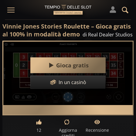
Vinnie Jones Stories Roulette – Gioca gratis
al 100% in modalità demo
di Real Dealer Studios
Gioca gratis
In un casinò
12
Aggiorna
Recensione
crediti