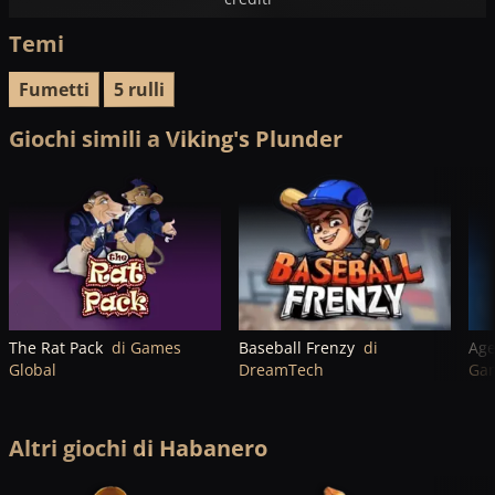
Temi
Fumetti
5 rulli
Giochi simili a Viking's Plunder
The Rat Pack
di Games
Baseball Frenzy
di
Age
Global
DreamTech
Gam
Altri giochi di Habanero