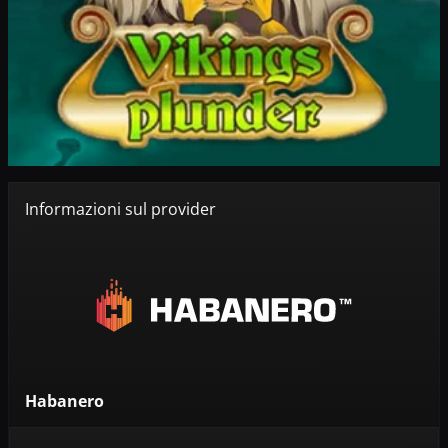
Informazioni sul provider
Habanero