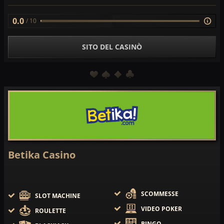
0.0
/ 10
SITO DEL CASINÒ
Betika Casino
SCOMMESSE
SLOT MACHINE
VIDEO POKER
ROULETTE
BINGO