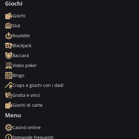
Giochi
Giochi
Slot
Roulette
Blackjack
Baccarà
Video poker
Bingo
Craps e giochi con i dadi
Gratta e vinci
Giochi di carte
Menu
Casinò online
Domande frequenti