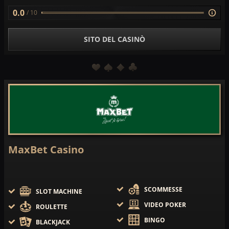
0.0
/ 10
SITO DEL CASINÒ
MaxBet Casino
SCOMMESSE
SLOT MACHINE
VIDEO POKER
ROULETTE
BINGO
BLACKJACK