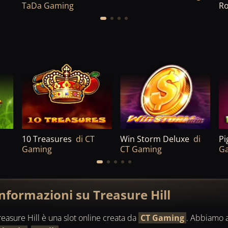
TaDa Gaming
R
10 Treasures
di CT
Win Storm Deluxe
di
Pi
Gaming
CT Gaming
G
nformazioni su Treasure Hill
reasure Hill è una slot online creata da
CT Gaming
. Abbiamo a