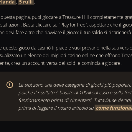
Irlanda
,
5 rulli
.
 questa pagina, puoi giocare a Treasure Hill completamente grat
nstallazioni. Basta cliccare su "Play for free", aspettare che il gioco
on devi fare altro che riavviare il gioco: il tuo saldo si ricarich
e questo gioco da casinò ti piace e vuoi provarlo nella sua vers
isualizzato un elenco dei migliori casinò online che offrono Treasur
er te, crea un account, versa dei soldi e comincia a giocare.
Le slot sono una delle categorie di giochi più popolari
poiché il risultato è basato al 100% sul caso e sulla for
funzionamento prima di cimentarsi. Tuttavia, se decidi
prima di leggere il nostro articolo su
come funzionan