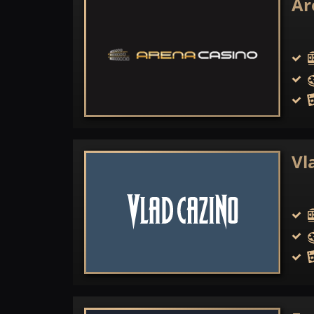
Ar
Vl