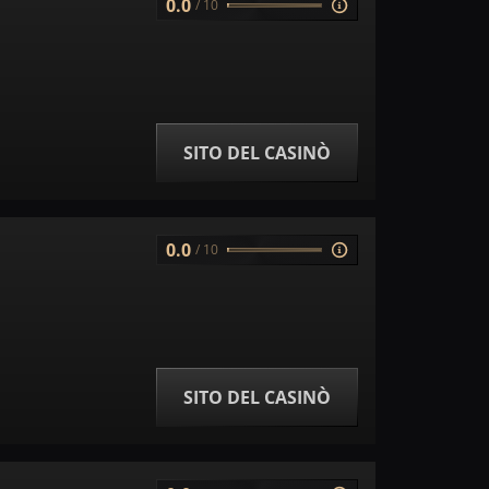
0.0
/ 10
SITO DEL CASINÒ
0.0
/ 10
SITO DEL CASINÒ