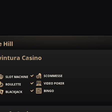
 Hill
intura Casino
SCOMMESSE
SLOT MACHINE
VIDEO POKER
ROULETTE
BINGO
BLACKJACK