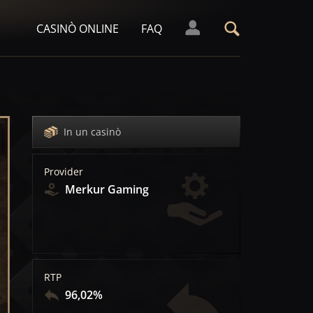
CASINÒ ONLINE
FAQ
In un casinò
Provider
Merkur Gaming
RTP
96,02%