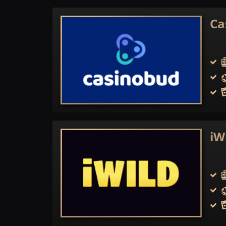
Ca
iW