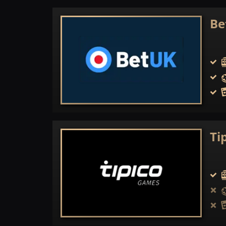
Be
Ti