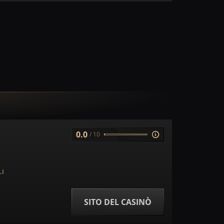
0.0
/ 10
LI
SITO DEL CASINÒ