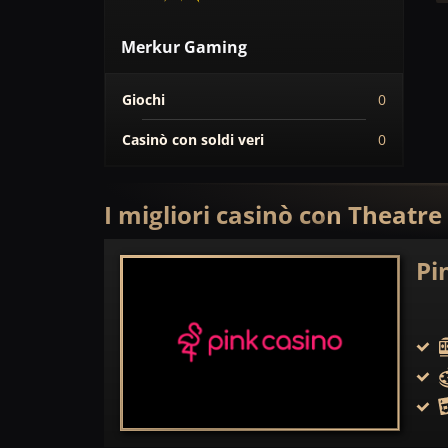
Merkur Gaming
Giochi
0
Casinò con soldi veri
0
I migliori casinò con Theatr
Pi