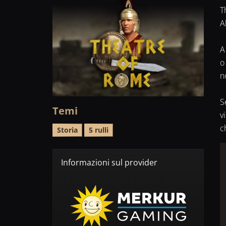
T
A
A
o
n
S
Temi
v
c
Storia
5 rulli
Informazioni sul provider