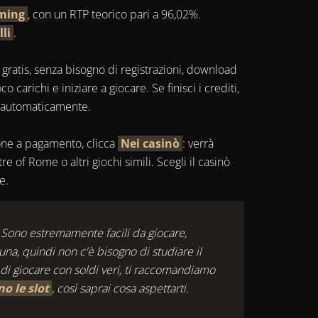
ming
, con un RTP teorico pari a 96,02%.
lli
.
ratis, senza bisogno di registrazioni, download
co carichi e iniziare a giocare. Se finisci i crediti,
erà automaticamente.
ione a pagamento, clicca
Nei casinò
: verrà
e of Rome o altri giochi simili. Scegli il casinò
e.
. Sono estremamente facili da giocare,
tuna, quindi non c'è bisogno di studiare il
 di giocare con soldi veri, ti raccomandiamo
o le slot
, così saprai cosa aspettarti.