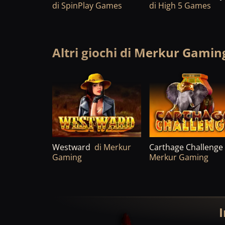
di SpinPlay Games
di High 5 Games
Altri giochi di Merkur Gamin
Westward
di Merkur
Carthage Challenge
Gaming
Merkur Gaming