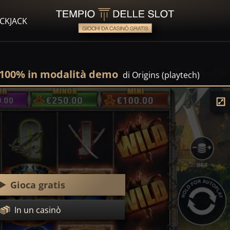
CKJACK
l 100% in modalità demo
di Origins (playtech)
Gioca gratis
In un casinò