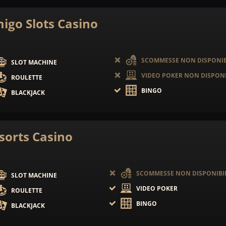
igo Slots Casino
SCOMMESSE NON DISPONIB
SLOT MACHINE
VIDEO POKER NON DISPONI
ROULETTE
BINGO
BLACKJACK
sorts Casino
SCOMMESSE NON DISPONIBI
SLOT MACHINE
VIDEO POKER
ROULETTE
BINGO
BLACKJACK