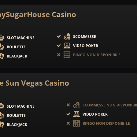
aySugarHouse Casino
SCOMMESSE
SLOT MACHINE
VIDEO POKER
ROULETTE
BINGO NON DISPONIBILE
BLACKJACK
e Sun Vegas Casino
SCOMMESSE NON DISPONIBI
SLOT MACHINE
VIDEO POKER
ROULETTE
BINGO NON DISPONIBILE
BLACKJACK