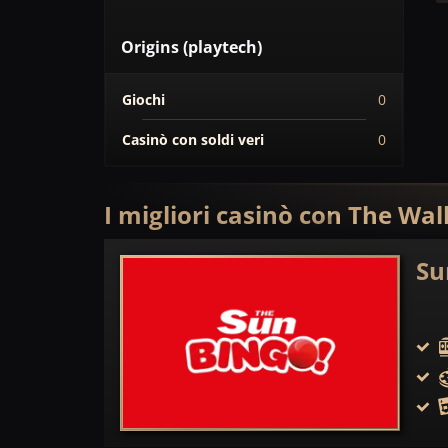
Origins (playtech)
Giochi
0
Casinò con soldi veri
0
I migliori casinò con The Wa
Su