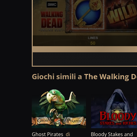
Giochi simili a The Walking 
Ghost Pirates
di
Bloody Stakes and