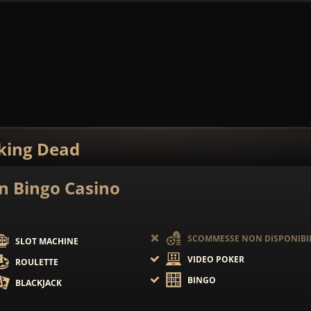
lking Dead
n Bingo Casino
SCOMMESSE NON DISPONIBI
SLOT MACHINE
VIDEO POKER
ROULETTE
BINGO
BLACKJACK