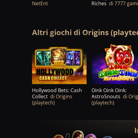
NetEnt
Riches
di 7777 gam
Altri giochi di Origins (playte
Hollywood Bets: Cash
Oink Oink Oink:
Collect
di Origins
AstroSnouts
di Ori
(playtech)
(playtech)