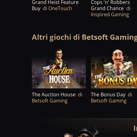
Grand Heist Feature
Cops 'n' Robbers
Buy
di OneTouch
Grand Chance
di
Inspired Gaming
Altri giochi di Betsoft Gamin
The Auction House
di
The Bonus Day
di
Betsoft Gaming
Betsoft Gaming