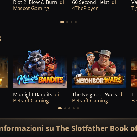
Riot 2: Blow & Burn
di
60 Second Heist
di
Va
Mascot Gaming
4ThePlayer
Ti
g
Midnight Bandits
di
The Neighbor Wars
di
TH
Betsoft Gaming
Betsoft Gaming
Be
Informazioni su The Slotfather Book o