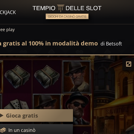
CKJACK
ree play
a gratis al 100% in modalità demo
di Betsoft
Gioca gratis
In un casinò