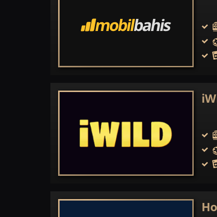
iW
Ho