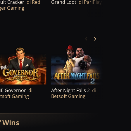
ult Cracker
di Red
Grand Loot
di PariPlay
ger Gaming
Carnival R
Betsoft G
E Governor
di
After Night Falls 2
di
tsoft Gaming
Betsoft Gaming
f Wins