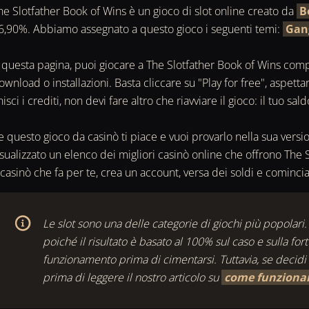
he Slotfather Book of Wins è un gioco di slot online creato da
B
6,90%. Abbiamo assegnato a questo gioco i seguenti temi:
Gan
 questa pagina, puoi giocare a The Slotfather Book of Wins compl
ownload o installazioni. Basta cliccare su "Play for free", aspettar
inisci i crediti, non devi fare altro che riavviare il gioco: il tuo s
e questo gioco da casinò ti piace e vuoi provarlo nella sua vers
isualizzato un elenco dei migliori casinò online che offrono The Sl
l casinò che fa per te, crea un account, versa dei soldi e comincia
Le slot sono una delle categorie di giochi più popolari
poiché il risultato è basato al 100% sul caso e sulla for
funzionamento prima di cimentarsi. Tuttavia, se decidi
prima di leggere il nostro articolo su
come funzionan