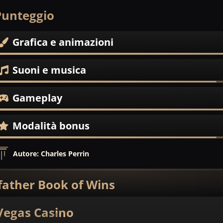
Punteggio
Grafica e animazioni
Suoni e musica
Gameplay
Modalità bonus
Autore: Charles Perrin
tfather Book of Wins
Vegas Casino