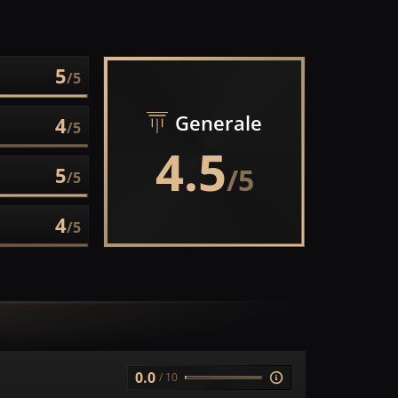
5
/5
Generale
4
/5
4.5
/5
5
/5
4
/5
0.0
/ 10