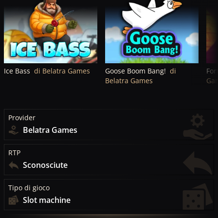
Ice Bass
di Belatra Games
Goose Boom Bang!
di
Fo
Belatra Games
Ga
Provider
Belatra Games
RTP
Sconosciute
Tipo di gioco
Slot machine