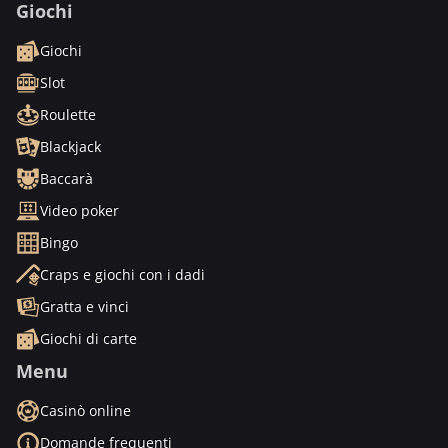
Giochi
Giochi
Slot
Roulette
Blackjack
Baccarà
Video poker
Bingo
Craps e giochi con i dadi
Gratta e vinci
Giochi di carte
Menu
Casinò online
Domande frequenti