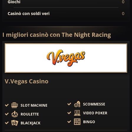
Giochi
0
Casinò con soldi veri
0
I migliori casinò con The Night Racing
V.Vegas Casino
SCOMMESSE
SLOT MACHINE
VIDEO POKER
ROULETTE
BINGO
BLACKJACK