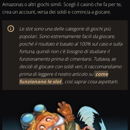
Amazonas o altri giochi simili. Scegli il casinò che fa per te,
crea un account, versa dei soldi e comincia a giocare.
Le slot sono una delle categorie di giochi più
popolari. Sono estremamente facili da giocare,
poiché il risultato è basato al 100% sul caso e sulla
fortuna, quindi non c'è bisogno di studiare il
funzionamento prima di cimentarsi. Tuttavia, se
decidi di giocare con soldi veri, ti raccomandiamo
prima di leggere il nostro articolo su
come
funzionano le slot
, così saprai cosa aspettarti.