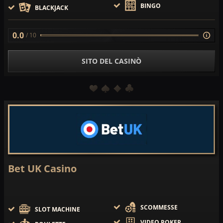
BINGO
BLACKJACK
0.0
/ 10
SITO DEL CASINÒ
Bet UK Casino
SCOMMESSE
SLOT MACHINE
VIDEO POKER