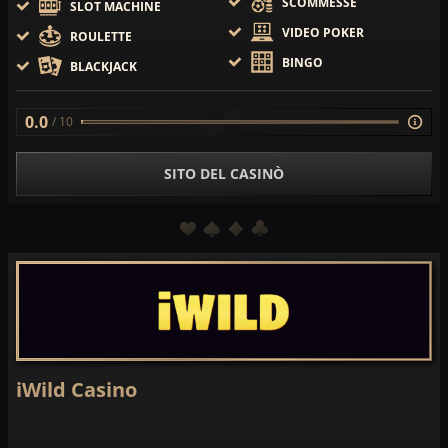
SCOMMESSE
SLOT MACHINE
VIDEO POKER
ROULETTE
BINGO
BLACKJACK
0.0
/ 10
SITO DEL CASINÒ
iWild Casino