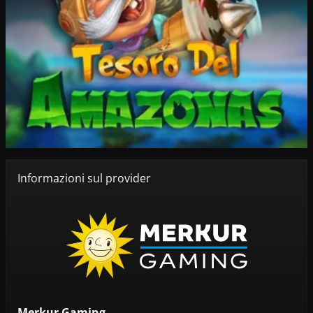
Informazioni sul provider
Merkur Gaming