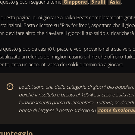
 questo gioco i seguenti temi:
Giappone
,
5 rulli
,
Asia
.
 questa pagina, puoi giocare a Taiko Beats completamente gratis
nstallazioni. Basta cliccare su "Play for free", aspettare che il gioco
on devi fare altro che riavviare il gioco: il tuo saldo si ricarich
e questo gioco da casinò ti piace e vuoi provarlo nella sua vers
isualizzato un elenco dei migliori casinò online che offrono Taiko B
er te, crea un account, versa dei soldi e comincia a giocare.
Le slot sono una delle categorie di giochi più popolari
poiché il risultato è basato al 100% sul caso e sulla for
funzionamento prima di cimentarsi. Tuttavia, se decidi
prima di leggere il nostro articolo su
come funzionan
Punteggio