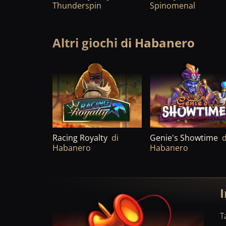
Thunderspin
Spinomenal
Altri giochi di Habanero
Racing Royalty
di
Genie's Showtime
d
Habanero
Habanero
T