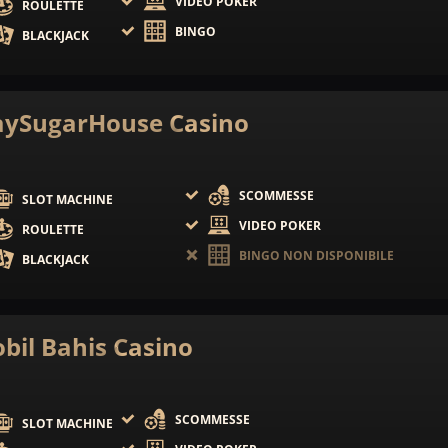
VIDEO POKER
ROULETTE
BINGO
BLACKJACK
aySugarHouse Casino
SCOMMESSE
SLOT MACHINE
VIDEO POKER
ROULETTE
BINGO NON DISPONIBILE
BLACKJACK
bil Bahis Casino
SCOMMESSE
SLOT MACHINE