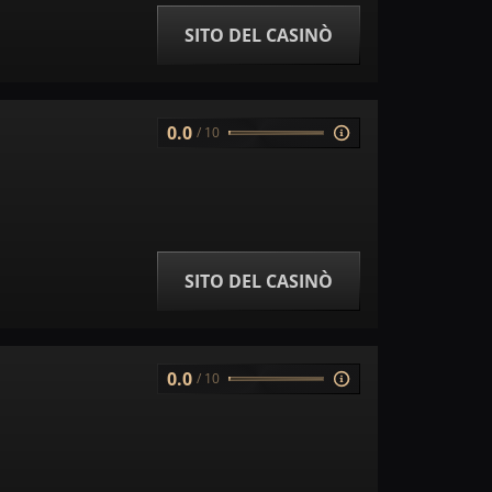
SITO DEL CASINÒ
0.0
/ 10
SITO DEL CASINÒ
0.0
/ 10