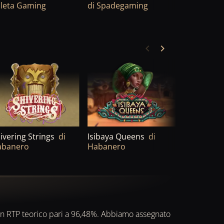
leta Gaming
di Spadegaming
Mummy H
Habanero
ivering Strings
di
Isibaya Queens
di
abanero
Habanero
un RTP teorico pari a 96,48%. Abbiamo assegnato