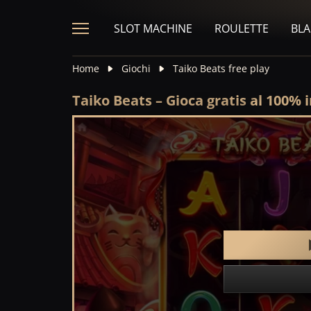
SLOT MACHINE
ROULETTE
BLA
Home
Giochi
Taiko Beats free play
Taiko Beats – Gioca gratis al 100%