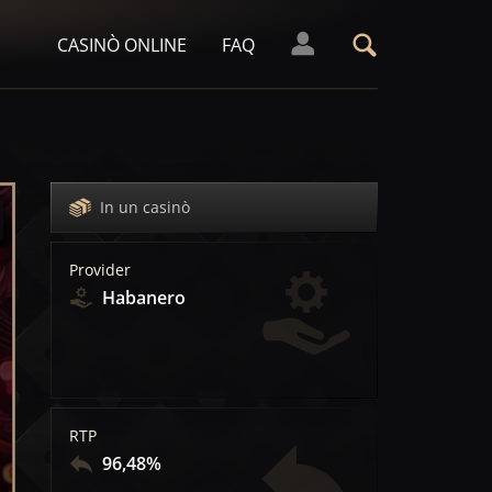
CASINÒ ONLINE
FAQ
In un casinò
Provider
Habanero
RTP
96,48%