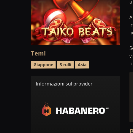
a
A
i
n
S
Temi
v
p
Giappone
5 rulli
Asia
Informazioni sul provider