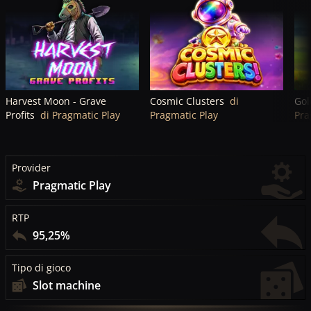
Harvest Moon - Grave
Cosmic Clusters
di
Gol
Profits
di Pragmatic Play
Pragmatic Play
Pra
Provider
Pragmatic Play
RTP
95,25%
Tipo di gioco
Slot machine