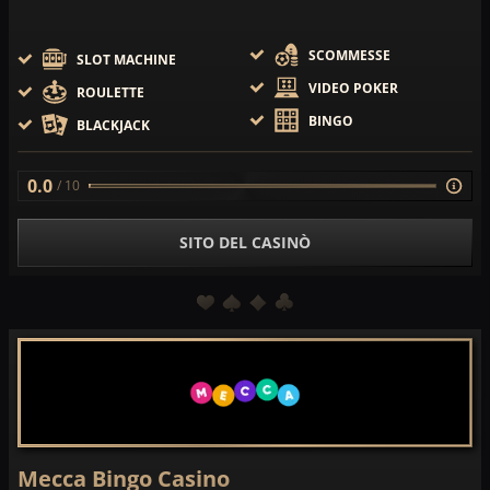
SCOMMESSE
SLOT MACHINE
VIDEO POKER
ROULETTE
BINGO
BLACKJACK
0.0
/ 10
SITO DEL CASINÒ
Mecca Bingo Casino