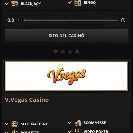
BINGO
BLACKJACK
0.0
/ 10
SITO DEL CASINÒ
V.Vegas Casino
SCOMMESSE
SLOT MACHINE
VIDEO POKER
ROULETTE