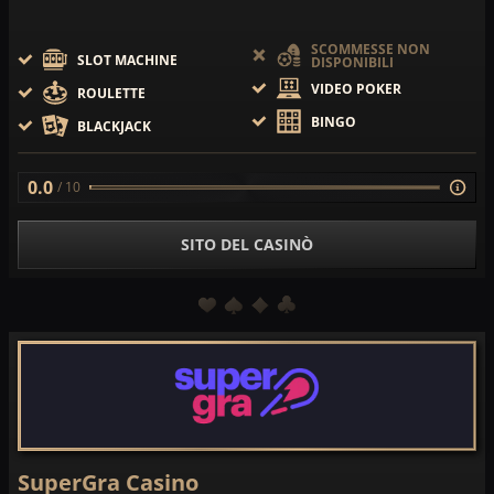
SCOMMESSE NON
SLOT MACHINE
DISPONIBILI
VIDEO POKER
ROULETTE
BINGO
BLACKJACK
0.0
/ 10
SITO DEL CASINÒ
SuperGra Casino