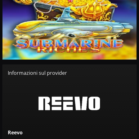
Informazioni sul provider
Reevo