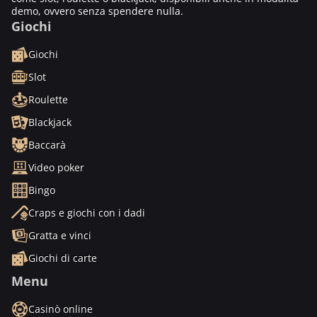
demo, ovvero senza spendere nulla.
Giochi
Giochi
Slot
Roulette
Blackjack
Baccarà
Video poker
Bingo
Craps e giochi con i dadi
Gratta e vinci
Giochi di carte
Menu
Casinò online