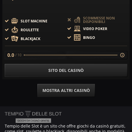
SCOMMESSE NON
SLOT MACHINE
DISPONIBILI
VIDEO POKER
ROULETTE
BINGO
BLACKJACK
0.0
/ 10
SITO DEL CASINÒ
MOSTRA ALTRI CASINÒ
Tempio delle Slot è un sito che offre giochi da casinò gratuiti,
come slot, roulette o blackjack, disponibili anche in modalità