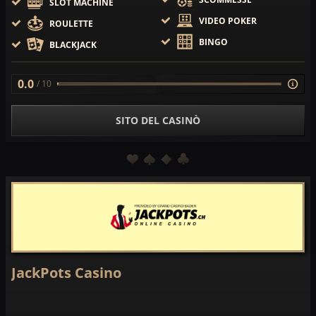
SLOT MACHINE
VIDEO POKER
ROULETTE
BINGO
BLACKJACK
0.0
/ 10
SITO DEL CASINÒ
JackPots Casino