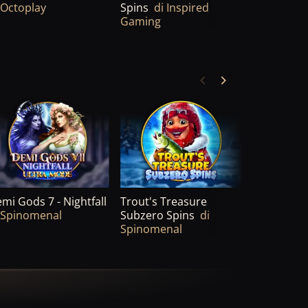
 Octoplay
Spins
di Inspired
Gaming
3 Fortun
Spinomen
mi Gods 7 - Nightfall
Trout's Treasure
 Spinomenal
Subzero Spins
di
Spinomenal