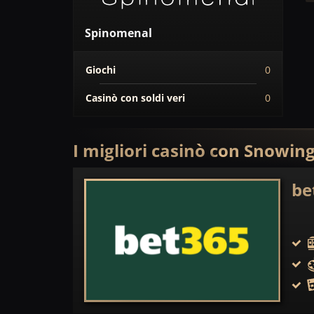
Spinomenal
Giochi
0
Casinò con soldi veri
0
I migliori casinò con Snowing
be