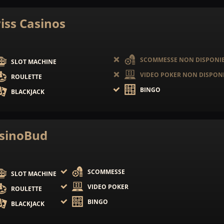
iss Casinos
SCOMMESSE NON DISPONIB
SLOT MACHINE
VIDEO POKER NON DISPONI
ROULETTE
BINGO
BLACKJACK
sinoBud
SCOMMESSE
SLOT MACHINE
VIDEO POKER
ROULETTE
BINGO
BLACKJACK