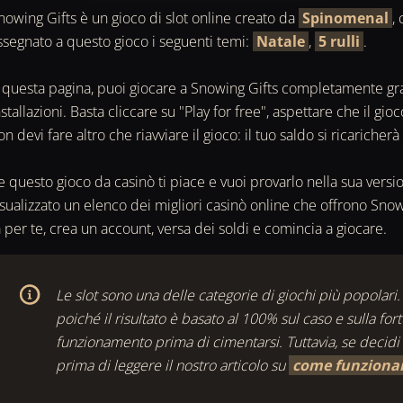
nowing Gifts è un gioco di slot online creato da
Spinomenal
,
ssegnato a questo gioco i seguenti temi:
Natale
,
5 rulli
.
 questa pagina, puoi giocare a Snowing Gifts completamente grat
nstallazioni. Basta cliccare su "Play for free", aspettare che il gioco
on devi fare altro che riavviare il gioco: il tuo saldo si ricarich
e questo gioco da casinò ti piace e vuoi provarlo nella sua vers
isualizzato un elenco dei migliori casinò online che offrono Snowing
a per te, crea un account, versa dei soldi e comincia a giocare.
Le slot sono una delle categorie di giochi più popolari
poiché il risultato è basato al 100% sul caso e sulla for
funzionamento prima di cimentarsi. Tuttavia, se decidi
prima di leggere il nostro articolo su
come funzionan