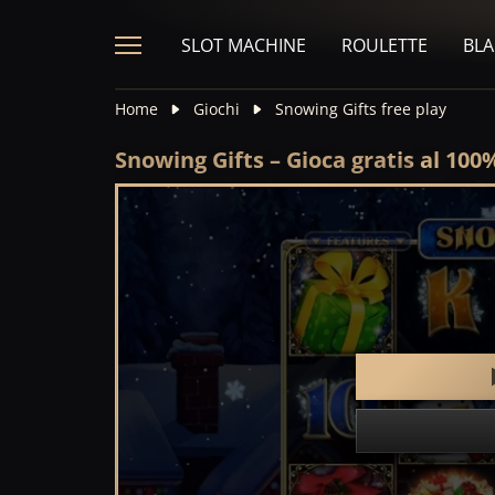
SLOT MACHINE
ROULETTE
BLA
Home
Giochi
Snowing Gifts free play
Snowing Gifts – Gioca gratis al 10