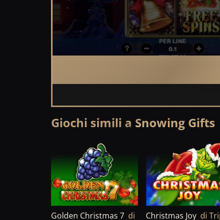
Giochi simili a Snowing Gifts
Golden Christmas 7
di
Christmas Joy
di Tr